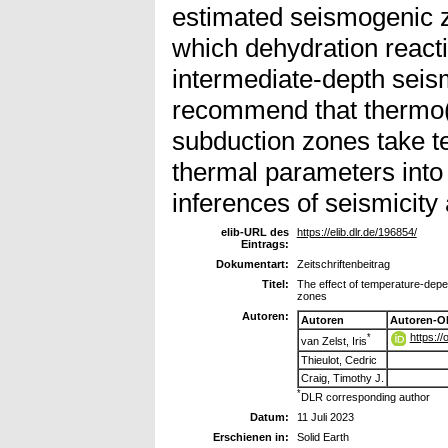
estimated seismogenic z
which dehydration reacti
intermediate-depth seis
recommend that thermo(
subduction zones take 
thermal parameters into
inferences of seismicity
elib-URL des
https://elib.dlr.de/196854/
Eintrags:
Dokumentart:
Zeitschriftenbeitrag
Titel:
The effect of temperature-depe
zones
Autoren:
Autoren
Autoren-O
https:/
*
van Zelst, Iris
Thieulot, Cedric
Craig, Timothy J.
*
DLR corresponding author
Datum:
11 Juli 2023
Erschienen in:
Solid Earth