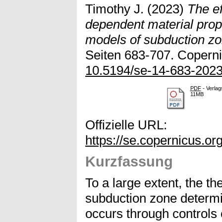
Timothy J.
(2023)
The ef
dependent material prop
models of subduction zo
Seiten 683-707. Copernic
10.5194/se-14-683-202
PDF
- Verlag
11MB
Offizielle URL:
https://se.copernicus.or
Kurzfassung
To a large extent, the th
subduction zone determ
occurs through controls o