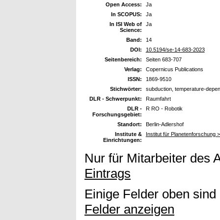
Open Access:
Ja
In SCOPUS:
Ja
In ISI Web of
Ja
Science:
Band:
14
DOI:
10.5194/se-14-683-2023
Seitenbereich:
Seiten 683-707
Verlag:
Copernicus Publications
ISSN:
1869-9510
Stichwörter:
subduction, temperature-depen
DLR - Schwerpunkt:
Raumfahrt
DLR -
R RO - Robotik
Forschungsgebiet:
Standort:
Berlin-Adlershof
Institute &
Institut für Planetenforschung 
Einrichtungen:
Nur für Mitarbeiter des 
Eintrags
Einige Felder oben sind
Felder anzeigen