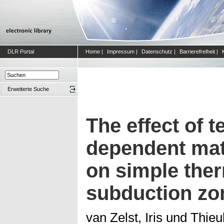
DLR Portal
Home
|
Impressum
|
Datenschutz
|
Barrierefreiheit
|
Erweiterte Suche
The effect of 
dependent mate
on simple the
subduction zo
van Zelst, Iris
und
Thieu