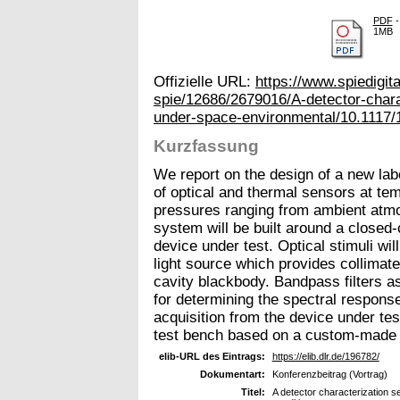
PDF
-
1MB
Offizielle URL:
https://www.spiedigit
spie/12686/2679016/A-detector-chara
under-space-environmental/10.1117/1
Kurzfassung
We report on the design of a new lab
of optical and thermal sensors at te
pressures ranging from ambient atm
system will be built around a closed
device under test. Optical stimuli wil
light source which provides collimate
cavity blackbody. Bandpass filters a
for determining the spectral respons
acquisition from the device under te
test bench based on a custom-made 
elib-URL des Eintrags:
https://elib.dlr.de/196782/
Dokumentart:
Konferenzbeitrag (Vortrag)
Titel:
A detector characterization 