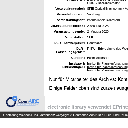
CMOS, microbolometer
Veranstaltungstitel:
SPIE Optical Engineering + Ap
Veranstaltungsort:
San Diego
Veranstaltungsart:
internationale Konferenz
Veranstaltungsbeginn:
20 August 2023
Veranstaltungsende:
24 August 2023
Veranstalter :
SPIE
DLR - Schwerpunkt:
Raumfahrt
DLR -
R EW - Erforschung des Wel
Forschungsgebiet:
Standort:
Berlin-Adlershof
Institute &
Institut für Planetenforschu
Einrichtungen:
Institut für Planetenforschun
Institut für Planetenforschun
Nur für Mitarbeiter des Archivs:
Kont
Einige Felder oben sind zurzeit ausg
electronic library verwendet
EPrint
Gestaltung Webseite und Datenbank: Copyright © Deutsches Zentrum für Luft- und Raumfa