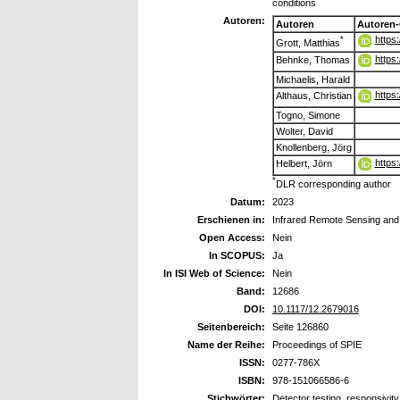
conditions
Autoren:
Autoren
Autoren
https
*
Grott, Matthias
https
Behnke, Thomas
Michaelis, Harald
https
Althaus, Christian
Togno, Simone
Wolter, David
Knollenberg, Jörg
https
Helbert, Jörn
*
DLR corresponding author
Datum:
2023
Erschienen in:
Infrared Remote Sensing and
Open Access:
Nein
In SCOPUS:
Ja
In ISI Web of Science:
Nein
Band:
12686
DOI:
10.1117/12.2679016
Seitenbereich:
Seite 126860
Name der Reihe:
Proceedings of SPIE
ISSN:
0277-786X
ISBN:
978-151066586-6
Stichwörter:
Detector testing, responsivity