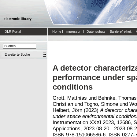
DLR Portal
Home
|
Impressum
|
Datenschutz
|
Barrierefreiheit
|
Erweiterte Suche
A detector characteriz
performance under sp
conditions
Grott, Matthias
und
Behnke, Thomas
Christian
und
Togno, Simone
und
Wol
Helbert, Jörn
(2023)
A detector chara
under space environmental condition
Instrumentation XXXI 2023, 12686, S
Applications, 2023-08-20 - 2023-08-2
ISBN 978-151066586-6. ISSN 0277-