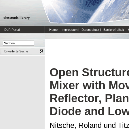
DLR Portal
Home
|
Impressum
|
Datenschutz
|
Barrierefreiheit
|
Erweiterte Suche
Open Structur
Mixer with Mo
Reflector, Pla
Diode and Low
Nitsche, Roland
und
Tit