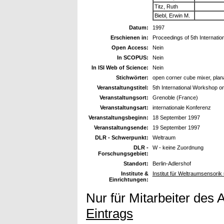
Titz, Ruth
Biebl, Erwin M.
Datum:
1997
Erschienen in:
Proceedings of 5th Internati
Open Access:
Nein
In SCOPUS:
Nein
In ISI Web of Science:
Nein
Stichwörter:
open corner cube mixer, plana
Veranstaltungstitel:
5th International Workshop on
Veranstaltungsort:
Grenoble (France)
Veranstaltungsart:
internationale Konferenz
Veranstaltungsbeginn:
18 September 1997
Veranstaltungsende:
19 September 1997
DLR - Schwerpunkt:
Weltraum
DLR -
W - keine Zuordnung
Forschungsgebiet:
Standort:
Berlin-Adlershof
Institute &
Institut für Weltraumsensori
Einrichtungen:
Nur für Mitarbeiter des 
Eintrags