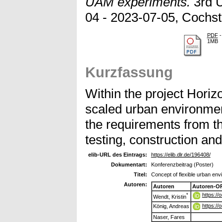
UAM experiments.
3rd 
04 - 2023-07-05, Cochs
PDF
-
1MB
Kurzfassung
Within the project Hori
scaled urban environme
the requirements from th
testing, construction and
elib-URL des Eintrags:
https://elib.dlr.de/196408/
Dokumentart:
Konferenzbeitrag (Poster)
Titel:
Concept of flexible urban en
Autoren:
Autoren
Autoren-O
https:/
*
Wendt, Kristin
https:/
König, Andreas
Naser, Fares