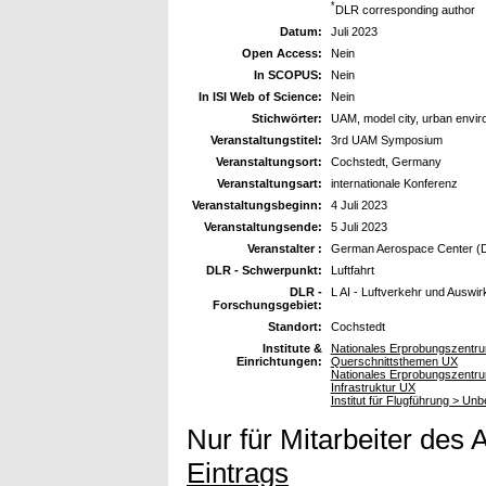
*
DLR corresponding author
Datum:
Juli 2023
Open Access:
Nein
In SCOPUS:
Nein
In ISI Web of Science:
Nein
Stichwörter:
UAM, model city, urban environ
Veranstaltungstitel:
3rd UAM Symposium
Veranstaltungsort:
Cochstedt, Germany
Veranstaltungsart:
internationale Konferenz
Veranstaltungsbeginn:
4 Juli 2023
Veranstaltungsende:
5 Juli 2023
Veranstalter :
German Aerospace Center (
DLR - Schwerpunkt:
Luftfahrt
DLR -
L AI - Luftverkehr und Auswi
Forschungsgebiet:
Standort:
Cochstedt
Institute &
Nationales Erprobungszentru
Einrichtungen:
Querschnittsthemen UX
Nationales Erprobungszentru
Infrastruktur UX
Institut für Flugführung > U
Nur für Mitarbeiter des 
Eintrags