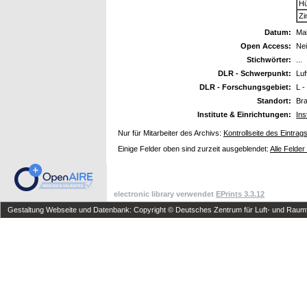
Hü
Zi
Datum:
Ma
Open Access:
Ne
Stichwörter:
...
DLR - Schwerpunkt:
Luf
DLR - Forschungsgebiet:
L -
Standort:
Br
Institute & Einrichtungen:
Ins
Nur für Mitarbeiter des Archivs:
Kontrollseite des Eintrag
Einige Felder oben sind zurzeit ausgeblendet:
Alle Felder
electronic library verwendet
EPrints 3.3.12
Gestaltung Webseite und Datenbank: Copyright © Deutsches Zentrum für Luft- und Raumfa