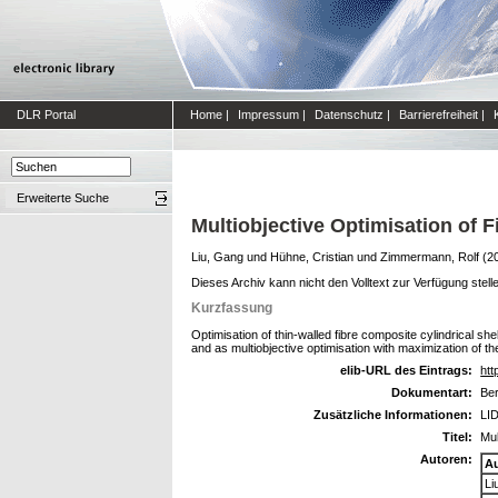
DLR Portal
Home
|
Impressum
|
Datenschutz
|
Barrierefreiheit
|
Erweiterte Suche
Multiobjective Optimisation of
Liu, Gang
und
Hühne, Cristian
und
Zimmermann, Rolf
(2
Dieses Archiv kann nicht den Volltext zur Verfügung stell
Kurzfassung
Optimisation of thin-walled fibre composite cylindrical sh
and as multiobjective optimisation with maximization of th
elib-URL des Eintrags:
htt
Dokumentart:
Ber
Zusätzliche Informationen:
LID
Titel:
Mul
Autoren:
A
Li