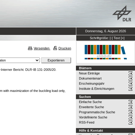
Donnerstag, 6. August 2026
Schriftgröße:
[-]
Text
[+]
Versenden
Drucken
Blättern
nterner Bericht. DLR-IB 131-2005/20.
Neue Einträge
Dokumentenart
Erscheinungsjahr
Institute & Einrichtungen
m with maximization of the buckling load only,
Suchen
Einfache Suche
Erweiterte Suche
Programmatische Suche
Vordefinierte Suche
RSS-Feed
Hilfe & Kontakt