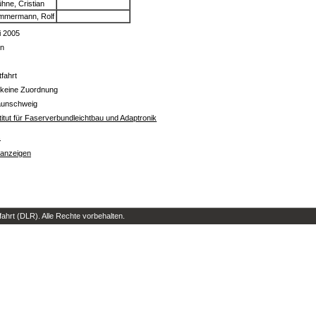
hne, Cristian
mmermann, Rolf
i 2005
in
tfahrt
 keine Zuordnung
aunschweig
titut für Faserverbundleichtbau und Adaptronik
s
 anzeigen
hrt (DLR). Alle Rechte vorbehalten.