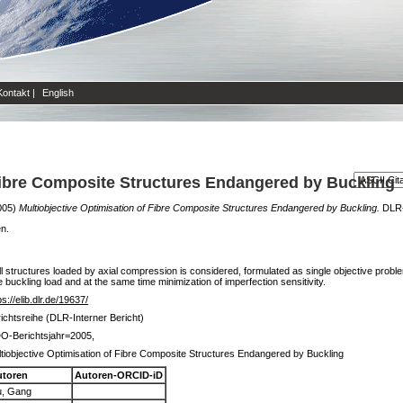
Kontakt
|
English
 Fibre Composite Structures Endangered by Buckling
005)
Multiobjective Optimisation of Fibre Composite Structures Endangered by Buckling.
DLR-I
en.
ell structures loaded by axial compression is considered, formulated as single objective proble
e buckling load and at the same time minimization of imperfection sensitivity.
ps://elib.dlr.de/19637/
ichtsreihe (DLR-Interner Bericht)
O-Berichtsjahr=2005,
tiobjective Optimisation of Fibre Composite Structures Endangered by Buckling
utoren
Autoren-ORCID-iD
u, Gang