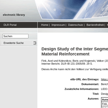
DLR Portal
Home
|
Impressum
|
Datenschutz
|
Barrierefreiheit
|
Erweiterte Suche
Design Study of the Inter Segme
Material Reinforcement
Fink, Axel
und
Kolesnikov, Boris
und
Krajenski, Volker
(2
Interner Bericht. DLR-IB 131-2005/09. 29 S.
Dieses Archiv kann nicht den Volltext zur Verfügung stell
elib-URL des Eintrags:
https:
Dokumentart:
Beric
Zusätzliche Informationen:
LIDO-
Titel:
Desig
Autoren:
Auto
Fink,