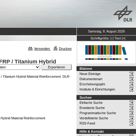
Samstag, 8. August 2026
Schriftgröße:
[-]
Text
[+]
Versenden
Drucken
FRP / Titanium Hybrid
Blättern
Neue Einträge
/ Titanium Hybrid Material Reinforcement.
DLR-
Dokumentenart
Erscheinungsjahr
Institute & Einrichtungen
Suchen
Einfache Suche
Erweiterte Suche
Programmatische Suche
 Hybrid Material Reinforcement
Vordefinierte Suche
RSS-Feed
Hilfe & Kontakt