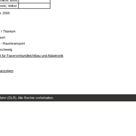
nikov, Boris
nski, Volker
r 2005
/ Titanium
aum
- Raumtransport
schweig
ut für Faserverbundleichtbau und Adaptronik
s
 anzeigen
hrt (DLR). Alle Rechte vorbehalten.