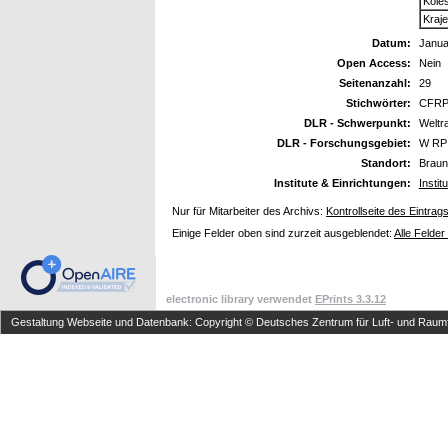
Koles
Kraje
Datum:
Janua
Open Access:
Nein
Seitenanzahl:
29
Stichwörter:
CFRP 
DLR - Schwerpunkt:
Weltr
DLR - Forschungsgebiet:
W RP 
Standort:
Braun
Institute & Einrichtungen:
Instit
Nur für Mitarbeiter des Archivs:
Kontrollseite des Eintrag
Einige Felder oben sind zurzeit ausgeblendet:
Alle Felder
electronic library verwendet
EPrints 3.3.12
Gestaltung Webseite und Datenbank: Copyright © Deutsches Zentrum für Luft- und Raumfa