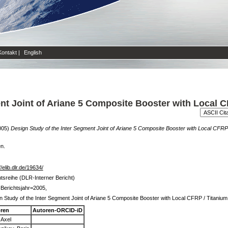
Kontakt
|
English
nt Joint of Ariane 5 Composite Booster with Local C
005)
Design Study of the Inter Segment Joint of Ariane 5 Composite Booster with Local CFRP 
en.
//elib.dlr.de/19634/
htsreihe (DLR-Interner Bericht)
Berichtsjahr=2005,
n Study of the Inter Segment Joint of Ariane 5 Composite Booster with Local CFRP / Titanium
ren
Autoren-ORCID-iD
 Axel