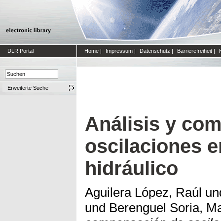
DLR Portal
Home
|
Impressum
|
Datenschutz
|
Barrierefreiheit
|
Erweiterte Suche
Análisis y co
oscilaciones e
hidráulico
Aguilera López, Raúl
un
und
Berenguel Soria, M