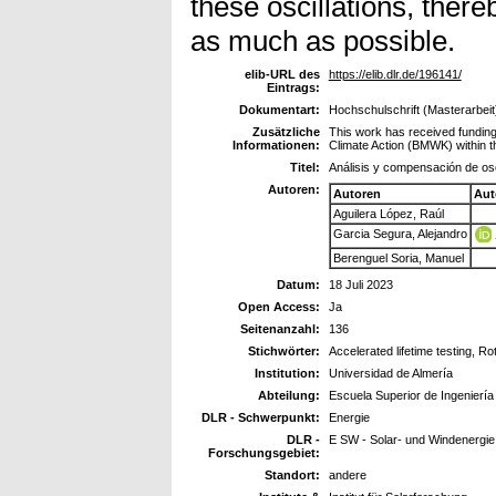
these oscillations, ther
as much as possible.
elib-URL des
https://elib.dlr.de/196141/
Eintrags:
Dokumentart:
Hochschulschrift (Masterarbeit
Zusätzliche
This work has received funding
Informationen:
Climate Action (BMWK) within 
Titel:
Análisis y compensación de osc
Autoren:
Autoren
Aut
Aguilera López, Raúl
Garcia Segura, Alejandro
Berenguel Soria, Manuel
Datum:
18 Juli 2023
Open Access:
Ja
Seitenanzahl:
136
Stichwörter:
Accelerated lifetime testing, 
Institution:
Universidad de Almería
Abteilung:
Escuela Superior de Ingeniería
DLR - Schwerpunkt:
Energie
DLR -
E SW - Solar- und Windenergie
Forschungsgebiet:
Standort:
andere