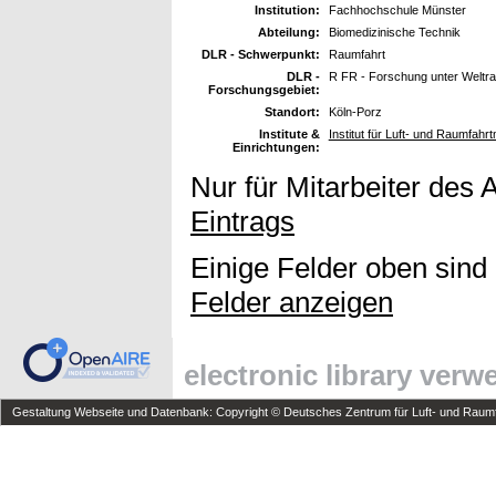
Institution:
Fachhochschule Münster
Abteilung:
Biomedizinische Technik
DLR - Schwerpunkt:
Raumfahrt
DLR -
R FR - Forschung unter Welt
Forschungsgebiet:
Standort:
Köln-Porz
Institute &
Institut für Luft- und Raumfah
Einrichtungen:
Nur für Mitarbeiter des 
Eintrags
Einige Felder oben sind
Felder anzeigen
electronic library ver
Gestaltung Webseite und Datenbank: Copyright © Deutsches Zentrum für Luft- und Raumfa