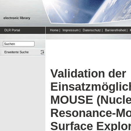
DLR Portal
Home
|
Impressum
|
Datenschutz
|
Barrierefreiheit
|
Erweiterte Suche
Validation der
Einsatzmöglic
MOUSE (Nucle
Resonance-Mob
Surface Explo