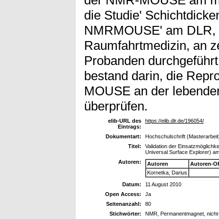
der NMR-MOUSE am men
die Studie' Schichtdick
NMRMOUSE' am DLR, Inst
Raumfahrtmedizin, an 
Probanden durchgeführt.
bestand darin, die Repr
MOUSE an der lebenden
überprüfen.
elib-URL des
https://elib.dlr.de/196054/
Eintrags:
Dokumentart:
Hochschulschrift (Masterarbeit
Titel:
Validation der Einsatzmöglic
Universal Surface Explorer) 
Autoren:
Autoren
Autoren-O
Kornetka, Darius
Datum:
11 August 2010
Open Access:
Ja
Seitenanzahl:
80
Stichwörter:
NMR, Permanentmagnet, nicht-