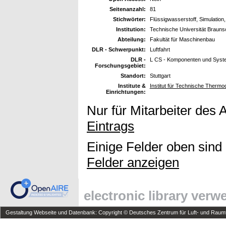
Seitenanzahl:
81
Stichwörter:
Flüssigwasserstoff, Simulation, 
Institution:
Technische Universität Braun
Abteilung:
Fakultät für Maschinenbau
DLR - Schwerpunkt:
Luftfahrt
DLR -
L CS - Komponenten und Syst
Forschungsgebiet:
Standort:
Stuttgart
Institute &
Institut für Technische Therm
Einrichtungen:
Nur für Mitarbeiter des 
Eintrags
Einige Felder oben sind
Felder anzeigen
electronic library ver
Gestaltung Webseite und Datenbank: Copyright © Deutsches Zentrum für Luft- und Raumfa