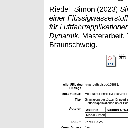
Riedel, Simon
(2023)
Si
einer Flüssigwasserstof
für Luftfahrtapplikation
Dynamik.
Masterarbeit, 
Braunschweig.
PDF
-
4MB
elib-URL des
https://elib.dlr.de/195981/
Eintrags:
Dokumentart:
Hochschulschrift (Masterarbeit
Titel:
Simulationsgestützter Entwurf 
Luftfahrtapplikationen unter B
Autoren:
Autoren
Autoren-ORCI
Riedel, Simon
Datum:
28 April 2023
Open Access:
Nein