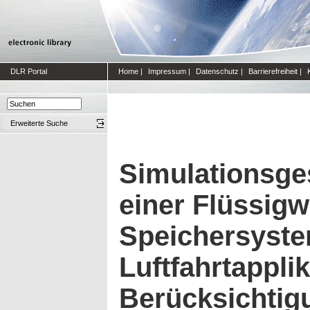
DLR Portal
Home
|
Impressum
|
Datenschutz
|
Barrierefreiheit
|
Erweiterte Suche
Simulationsge
einer Flüssigw
Speichersyste
Luftfahrtappli
Berücksichtig