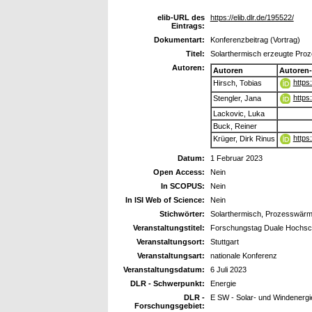
elib-URL des
https://elib.dlr.de/195522/
Eintrags:
Dokumentart:
Konferenzbeitrag (Vortrag)
Titel:
Solarthermisch erzeugte Proz
Autoren:
Autoren
Autoren
https
Hirsch, Tobias
https
Stengler, Jana
Lackovic, Luka
Buck, Reiner
https
Krüger, Dirk Rinus
Datum:
1 Februar 2023
Open Access:
Nein
In SCOPUS:
Nein
In ISI Web of Science:
Nein
Stichwörter:
Solarthermisch, Prozesswärm
Veranstaltungstitel:
Forschungstag Duale Hochsc
Veranstaltungsort:
Stuttgart
Veranstaltungsart:
nationale Konferenz
Veranstaltungsdatum:
6 Juli 2023
DLR - Schwerpunkt:
Energie
DLR -
E SW - Solar- und Windenergi
Forschungsgebiet: