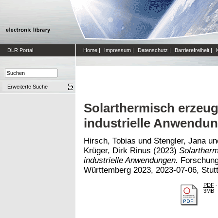
DLR Portal
Home
|
Impressum
|
Datenschutz
|
Barrierefreiheit
|
Erweiterte Suche
Solarthermisch erzeu
industrielle Anwendu
Hirsch, Tobias
und
Stengler, Jana
un
Krüger, Dirk Rinus
(2023)
Solarther
industrielle Anwendungen.
Forschung
Württemberg 2023, 2023-07-06, Stuttg
PDF
-
3MB