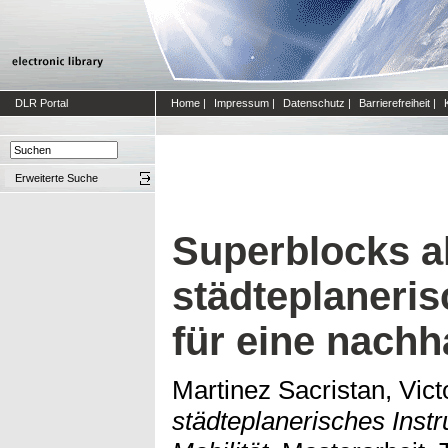
DLR Portal
Home
|
Impressum
|
Datenschutz
|
Barrierefreiheit
|
Erweiterte Suche
Superblocks a
städteplaneri
für eine nachha
Martinez Sacristan, Vict
städteplanerisches Instr