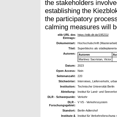
the stakeholders involve
establishing the Kiezblok
the participatory process
calming measures will 
elib-URL des
https://elib.dlr.de/195211/
Eintrags:
Dokumentart:
Hochschulschrift (Masterarbeit
Titel:
Superblocks als städteplanerisc
Autoren:
Autoren
Au
Martinez Sacristan, Victor
Datum:
2023
Open Access:
Nein
Seitenanzahl:
220
Stichwörter:
Interviews, Lieferverkehr, urb
Institution:
Technische Universität Berlin
Abteilung:
Institut für Land- und Seeverk
DLR - Schwerpunkt:
Verkehr
DLR -
V VS - Verkehrssystem
Forschungsgebiet:
Standort:
Berlin-Adlershof
Institute &
Institut für Verkehrsforschung