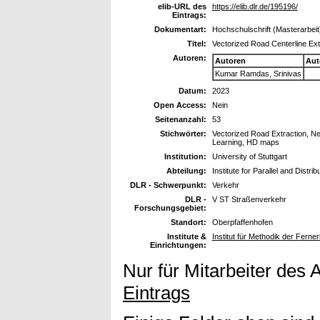
elib-URL des
https://elib.dlr.de/195196/
Eintrags:
Dokumentart:
Hochschulschrift (Masterarbeit
Titel:
Vectorized Road Centerline Ext
Autoren:
Autoren
Aut
Kumar Ramdas, Srinivas
Datum:
2023
Open Access:
Nein
Seitenanzahl:
53
Stichwörter:
Vectorized Road Extraction, N
Learning, HD maps
Institution:
University of Stuttgart
Abteilung:
Institute for Parallel and Dist
DLR - Schwerpunkt:
Verkehr
DLR -
V ST Straßenverkehr
Forschungsgebiet:
Standort:
Oberpfaffenhofen
Institute &
Institut für Methodik der Fern
Einrichtungen:
Nur für Mitarbeiter des 
Eintrags