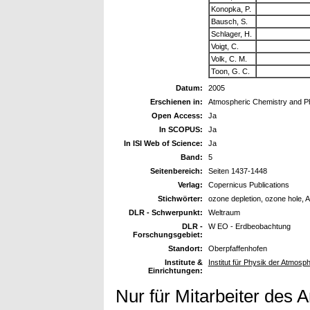
Konopka, P.
Bausch, S.
Schlager, H.
Voigt, C.
Volk, C. M.
Toon, G. C.
Datum:
2005
Erschienen in:
Atmospheric Chemistry and P
Open Access:
Ja
In SCOPUS:
Ja
In ISI Web of Science:
Ja
Band:
5
Seitenbereich:
Seiten 1437-1448
Verlag:
Copernicus Publications
Stichwörter:
ozone depletion, ozone hole, Arc
DLR - Schwerpunkt:
Weltraum
DLR -
W EO - Erdbeobachtung
Forschungsgebiet:
Standort:
Oberpfaffenhofen
Institute &
Institut für Physik der Atmos
Einrichtungen:
Nur für Mitarbeiter des 