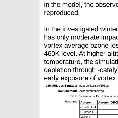
in the model, the observed
reproduced.
In the investigated winter
has only moderate impac
vortex average ozone lo
460K level. At higher alt
temperature, the simulat
depletion through -cataly
early exposure of vortex a
elib-URL des Eintrags:
https://elib.dlr.de/19519/
Dokumentart:
Zeitschriftenbeitrag
Titel:
Simulation of Denitrification 
Autoren:
Autoren
Autoren-ORCI
Grooß, J.-U.
Günther, G.
Müller, R.