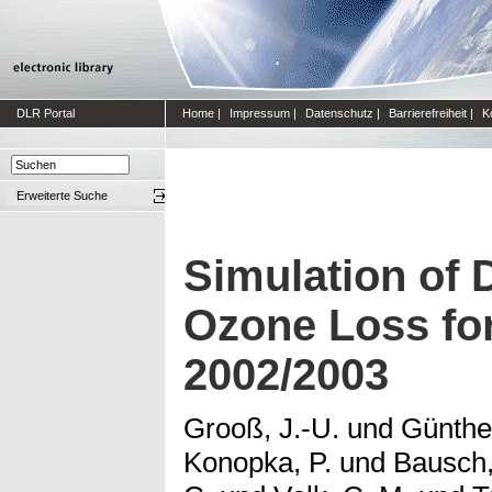
DLR Portal
Home
|
Impressum
|
Datenschutz
|
Barrierefreiheit
|
K
Erweiterte Suche
Simulation of D
Ozone Loss for
2002/2003
Grooß, J.-U.
und
Günthe
Konopka, P.
und
Bausch,