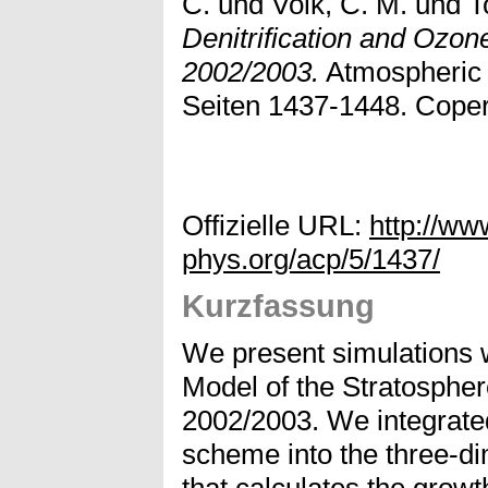
C.
und
Volk, C. M.
und
T
Denitrification and Ozone
2002/2003.
Atmospheric 
Seiten 1437-1448. Coper
Offizielle URL:
http://w
phys.org/acp/5/1437/
Kurzfassung
We present simulations 
Model of the Stratospher
2002/2003. We integrated
scheme into the three-d
that calculates the growt