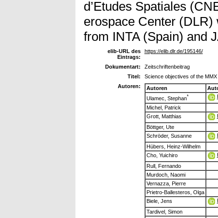
d’Etudes Spatiales (CN
erospace Center (DLR) w
from INTA (Spain) and 
elib-URL des
https://elib.dlr.de/195146/
Eintrags:
Dokumentart:
Zeitschriftenbeitrag
Titel:
Science objectives of the MMX
Autoren:
Autoren
Aut
*
Ulamec, Stephan
Michel, Patrick
Grott, Matthias
Böttger, Ute
Schröder, Susanne
Hübers, Heinz-Wilhelm
Cho, Yuichiro
Rull, Fernando
Murdoch, Naomi
Vernazza, Pierre
Prietro-Ballesteros, Olga
Biele, Jens
Tardivel, Simon