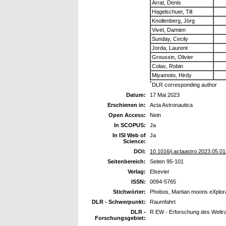
Arrat, Denis
Hagelschuer, Till
Knollenberg, Jörg
Vivet, Damien
Sunday, Cecily
Jorda, Laurent
Groussin, Olivier
Colas, Robin
Miyamoto, Hirdy
*
DLR corresponding author
Datum:
17 Mai 2023
Erschienen in:
Acta Astronautica
Open Access:
Nein
In SCOPUS:
Ja
In ISI Web of
Ja
Science:
DOI:
10.1016/j.actaastro.2023.05.01
Seitenbereich:
Seiten 95-101
Verlag:
Elsevier
ISSN:
0094-5765
Stichwörter:
Phobos, Martian moons eXplor
DLR - Schwerpunkt:
Raumfahrt
DLR -
R EW - Erforschung des Welt
Forschungsgebiet: