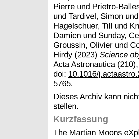
Pierre
und
Prietro-Balle
und
Tardivel, Simon
un
Hagelschuer, Till
und
Kn
Damien
und
Sunday, Ce
Groussin, Olivier
und
Co
Hirdy
(2023)
Science ob
Acta Astronautica (210),
doi:
10.1016/j.actaastro
5765.
Dieses Archiv kann nicht
stellen.
Kurzfassung
The Martian Moons eXpl