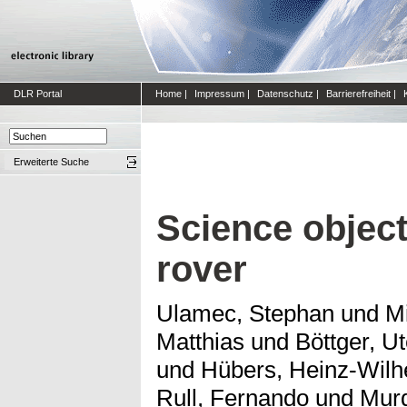
DLR Portal
Home
|
Impressum
|
Datenschutz
|
Barrierefreiheit
|
Erweiterte Suche
Science objec
rover
Ulamec, Stephan
und
Mi
Matthias
und
Böttger, U
und
Hübers, Heinz-Wil
Rull, Fernando
und
Mur