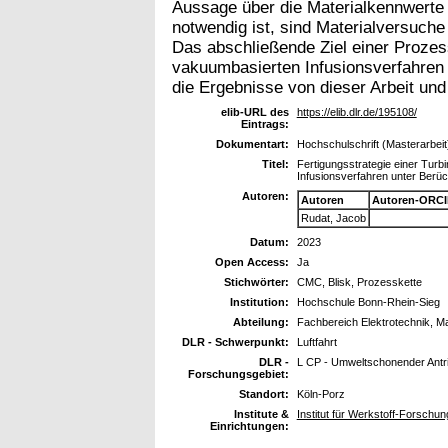
Aussage über die Materialkennwerte 
notwendig ist, sind Materialversuch
Das abschließende Ziel einer Proze
vakuumbasierten Infusionsverfahren d
die Ergebnisse von dieser Arbeit u
elib-URL des
https://elib.dlr.de/195108/
Eintrags:
Dokumentart:
Hochschulschrift (Masterarbeit
Titel:
Fertigungsstrategie einer Turb
Infusionsverfahren unter Berüc
Autoren:
Autoren
Autoren-ORCI
Rudat, Jacob
Datum:
2023
Open Access:
Ja
Stichwörter:
CMC, Blisk, Prozesskette
Institution:
Hochschule Bonn-Rhein-Sieg
Abteilung:
Fachbereich Elektrotechnik, M
DLR - Schwerpunkt:
Luftfahrt
DLR -
L CP - Umweltschonender Antr
Forschungsgebiet:
Standort:
Köln-Porz
Institute &
Institut für Werkstoff-Forschu
Einrichtungen: