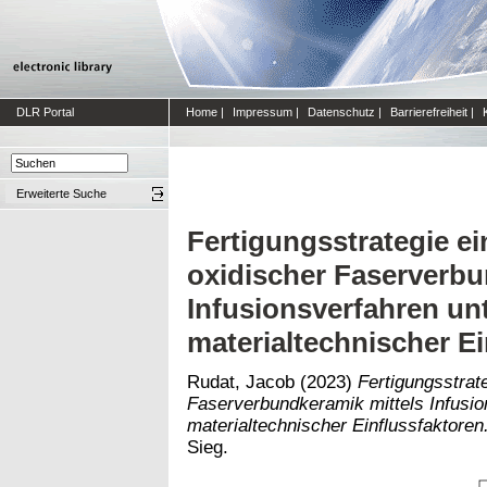
DLR Portal
Home
|
Impressum
|
Datenschutz
|
Barrierefreiheit
|
Erweiterte Suche
Fertigungsstrategie ei
oxidischer Faserverbu
Infusionsverfahren un
materialtechnischer Ei
Rudat, Jacob
(2023)
Fertigungsstrat
Faserverbundkeramik mittels Infusio
materialtechnischer Einflussfaktoren
Sieg.