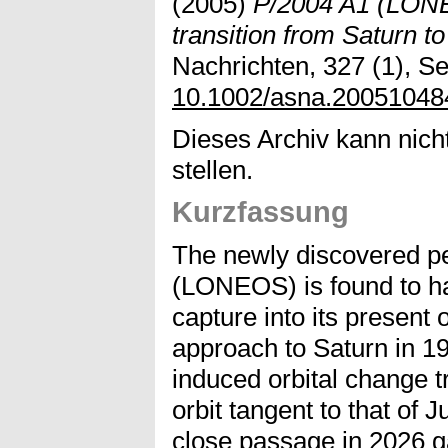
(2005)
P/2004 A1 (LONE
transition from Saturn to
Nachrichten, 327 (1), S
10.1002/asna.20051048
Dieses Archiv kann nicht
stellen.
Kurzfassung
The newly discovered p
(LONEOS) is found to h
capture into its present o
approach to Saturn in 19
induced orbital change t
orbit tangent to that of Ju
close passage in 2026 ga