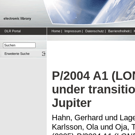
DLR Portal
Home
|
Impressum
|
Datenschutz
|
Barrierefreiheit
|
Erweiterte Suche
P/2004 A1 (LO
under transiti
Jupiter
Hahn, Gerhard
und
Lage
Karlsson, Ola
und
Oja, 