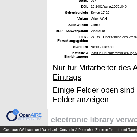
Band:
327
DOI:
10.1002/asna.200510484
Seitenbereich:
Seiten 17-20
Verlag:
Wiley-VCH
Stichwörter:
Comets
DLR - Schwerpunkt:
Weltraum
DLR -
W EW - Erforschung des Welt
Forschungsgebiet:
Standort:
Berlin-Adlershof
Institute &
Institut für Planetenforschung
Einrichtungen:
Nur für Mitarbeiter des 
Eintrags
Einige Felder oben sind
Felder anzeigen
electronic library ver
Gestaltung Webseite und Datenbank: Copyright © Deutsches Zentrum für Luft- und Raumfa