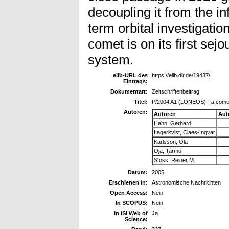
decoupling it from the in
term orbital investigatio
comet is on its first sejo
system.
elib-URL des
https://elib.dlr.de/19437/
Eintrags:
Dokumentart:
Zeitschriftenbeitrag
Titel:
P/2004 A1 (LONEOS) - a comet u
Autoren:
Autoren
Aut
Hahn, Gerhard
Lagerkvist, Claes-Ingvar
Karlsson, Ola
Oja, Tarmo
Stoss, Reiner M.
Datum:
2005
Erschienen in:
Astronomische Nachrichten
Open Access:
Nein
In SCOPUS:
Nein
In ISI Web of
Ja
Science: