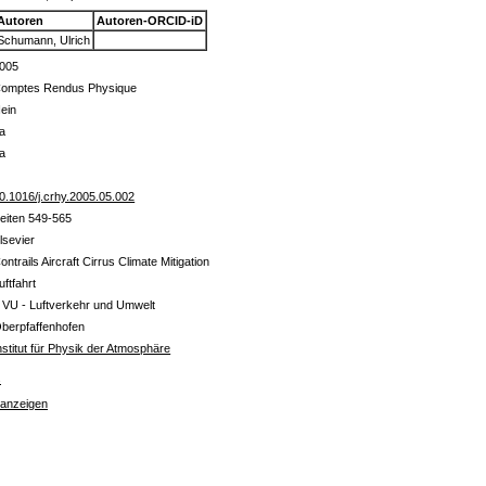
Autoren
Autoren-ORCID-iD
Schumann, Ulrich
005
omptes Rendus Physique
ein
a
a
0.1016/j.crhy.2005.05.002
eiten 549-565
lsevier
ontrails Aircraft Cirrus Climate Mitigation
uftfahrt
 VU - Luftverkehr und Umwelt
berpfaffenhofen
nstitut für Physik der Atmosphäre
s
 anzeigen