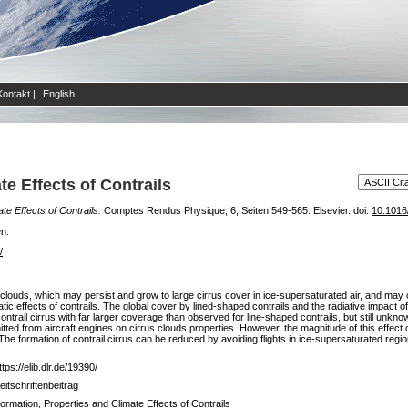
Kontakt
|
English
e Effects of Contrails
te Effects of Contrails.
Comptes Rendus Physique, 6, Seiten 549-565. Elsevier. doi:
10.1016
en.
/
rus clouds, which may persist and grow to large cirrus cover in ice-supersaturated air, and m
ic effects of contrails. The global cover by lined-shaped contrails and the radiative impact o
contrail cirrus with far larger coverage than observed for line-shaped contrails, but still unk
mitted from aircraft engines on cirrus clouds properties. However, the magnitude of this effec
 The formation of contrail cirrus can be reduced by avoiding flights in ice-supersaturated regio
ttps://elib.dlr.de/19390/
eitschriftenbeitrag
ormation, Properties and Climate Effects of Contrails