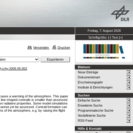
Freitag, 7. August 2026
Schriftgröße:
[-]
Text
[+]
Versenden
Drucken
Blättern
/j.crhy.2005.05.002
.
Neue Einträge
Dokumentenart
Erscheinungsjahr
Institute & Einrichtungen
Suchen
ay cause a warming of the atmosphere. This paper
f line-shaped contrails is smaller than assessed
Einfache Suche
nown radiative properties. Some model simulations
Erweiterte Suche
t cannot yet be assessed. Contrail formation can
ns of the atmosphere, e.g. by raising the flight
Programmatische Suche
Vordefinierte Suche
RSS-Feed
Hilfe & Kontakt