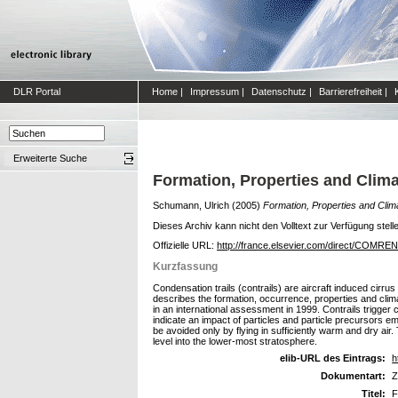
DLR Portal
Home
|
Impressum
|
Datenschutz
|
Barrierefreiheit
|
Erweiterte Suche
Formation, Properties and Climat
Schumann, Ulrich
(2005)
Formation, Properties and Clima
Dieses Archiv kann nicht den Volltext zur Verfügung stell
Offizielle URL:
http://france.elsevier.com/direct/COMREN
Kurzfassung
Condensation trails (contrails) are aircraft induced cir
describes the formation, occurrence, properties and climat
in an international assessment in 1999. Contrails trigger 
indicate an impact of particles and particle precursors e
be avoided only by flying in sufficiently warm and dry air.
level into the lower-most stratosphere.
elib-URL des Eintrags:
h
Dokumentart:
Z
Titel:
F