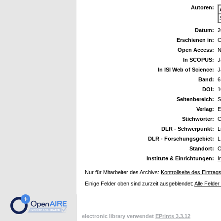
Autoren:
Datum:
2
Erschienen in:
C
Open Access:
N
In SCOPUS:
J
In ISI Web of Science:
J
Band:
6
DOI:
1
Seitenbereich:
S
Verlag:
E
Stichwörter:
C
DLR - Schwerpunkt:
L
DLR - Forschungsgebiet:
L
Standort:
O
Institute & Einrichtungen:
I
Nur für Mitarbeiter des Archivs:
Kontrollseite des Eintrag
Einige Felder oben sind zurzeit ausgeblendet:
Alle Felder
electronic library verwendet
EPrints 3.3.12