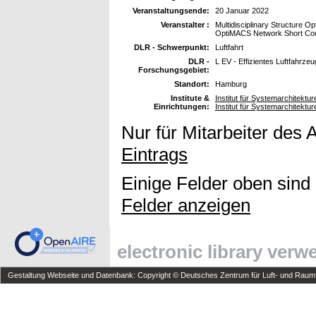
Veranstaltungsende:
20 Januar 2022
Veranstalter :
Multidisciplinary Structure O
OptiMACS Network Short Cou
DLR - Schwerpunkt:
Luftfahrt
DLR -
L EV - Effizientes Luftfahrzeu
Forschungsgebiet:
Standort:
Hamburg
Institute &
Institut für Systemarchitekture
Einrichtungen:
Institut für Systemarchitektur
Nur für Mitarbeiter des 
Eintrags
Einige Felder oben sind
Felder anzeigen
electronic library ver
Gestaltung Webseite und Datenbank: Copyright © Deutsches Zentrum für Luft- und Raumfa