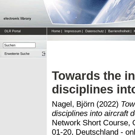
DLR Portal
Home
|
Impressum
|
Datenschutz
|
Barrierefreiheit
|
Erweiterte Suche
Towards the int
disciplines int
Nagel, Björn
(2022)
Towa
disciplines into aircraft 
Network Short Course, O
01-20, Deutschland - onl