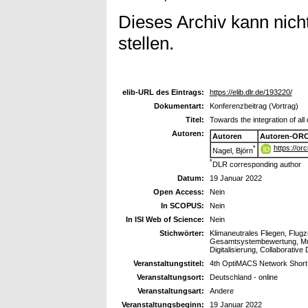
Dieses Archiv kann nicht
stellen.
elib-URL des Eintrags:
https://elib.dlr.de/193220/
Dokumentart:
Konferenzbeitrag (Vortrag)
Titel:
Towards the integration of all 
Autoren:
Autoren
Autoren-ORC
https://o
*
Nagel, Björn
*
DLR corresponding author
Datum:
19 Januar 2022
Open Access:
Nein
In SCOPUS:
Nein
In ISI Web of Science:
Nein
Stichwörter:
Klimaneutrales Fliegen, Flug
Gesamtsystembewertung, Mult
Digitalisierung, Collaborative
Veranstaltungstitel:
4th OptiMACS Network Short
Veranstaltungsort:
Deutschland - online
Veranstaltungsart:
Andere
Veranstaltungsbeginn:
19 Januar 2022