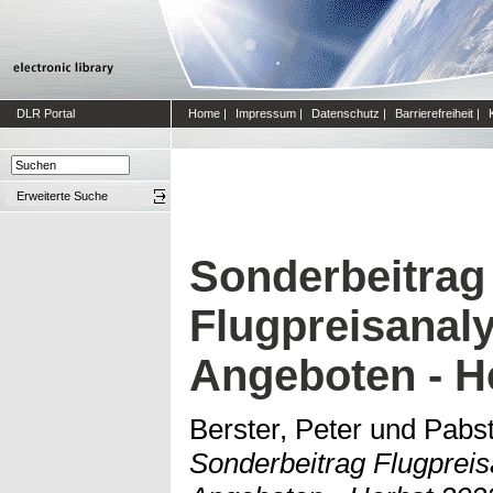
DLR Portal
Home
|
Impressum
|
Datenschutz
|
Barrierefreiheit
|
Erweiterte Suche
Sonderbeitrag
Flugpreisanal
Angeboten - H
Berster, Peter
und
Pabst
Sonderbeitrag Flugprei