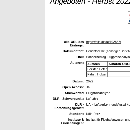
Angeboten - Herbst 202
elib-URL des
https://elib.dlr.de/192857/
Eintrags:
Dokumentart:
Berichtsreihe (sonstiger Berich
Titel:
Sonderbeitrag Flugpreisanalys
Autoren:
Autoren
Autoren-ORCI
Berster, Peter
Pabst, Holger
Datum:
2022
Open Access:
Ja
Stichwörter:
Flugpreisanalyse
DLR - Schwerpunkt:
Luftfahrt
DLR -
L AI - Luftverkehr und Auswirk
Forschungsgebiet:
Standort:
Köln-Porz
Institute &
Institut für Flughafenwesen un
Einrichtungen: