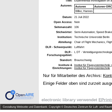
Titel:
Experimental Investigation on
Autoren:
Autoren
Autoren-ORC
Wilke, Hannes
Datum:
21 Juli 2022
Open Access:
Nein
Seitenanzahl:
106
Stichwörter:
Semi-Automation; Speed Brake, D
Institution:
Technische Universität Berlin
Abteilung:
Chair of Flight Mechanics, Fligh
DLR - Schwerpunkt:
Luftfahrt
DLR -
L DT - Verteidigungstechnologi
Forschungsgebiet:
Standort:
Braunschweig
Institute &
Institut für Flugsystemtechnik 
Einrichtungen:
Institut für Flugsystemtechnik
Nur für Mitarbeiter des Archivs:
Kont
Einige Felder oben sind zurzeit ausg
electronic library verwendet
EPrint
Gestaltung Webseite und Datenbank: Copyright © Deutsches Zentrum für Luft- und Raumfa