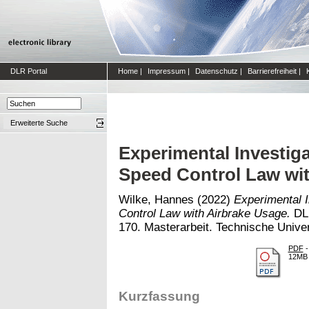
DLR Portal
Home
|
Impressum
|
Datenschutz
|
Barrierefreiheit
|
Erweiterte Suche
Experimental Investig
Speed Control Law wi
Wilke, Hannes
(2022)
Experimental 
Control Law with Airbrake Usage.
DLR
170. Masterarbeit. Technische Univers
PDF
-
12MB
Kurzfassung