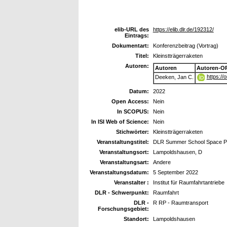
elib-URL des
https://elib.dlr.de/192312/
Eintrags:
Dokumentart:
Konferenzbeitrag (Vortrag)
Titel:
Kleinstträgerraketen
Autoren:
Autoren
Autoren-O
https:/
Deeken, Jan C.
Datum:
2022
Open Access:
Nein
In SCOPUS:
Nein
In ISI Web of Science:
Nein
Stichwörter:
Kleinstträgerraketen
Veranstaltungstitel:
DLR Summer School Space Pr
Veranstaltungsort:
Lampoldshausen, D
Veranstaltungsart:
Andere
Veranstaltungsdatum:
5 September 2022
Veranstalter :
Institut für Raumfahrtantriebe
DLR - Schwerpunkt:
Raumfahrt
DLR -
R RP - Raumtransport
Forschungsgebiet:
Standort:
Lampoldshausen