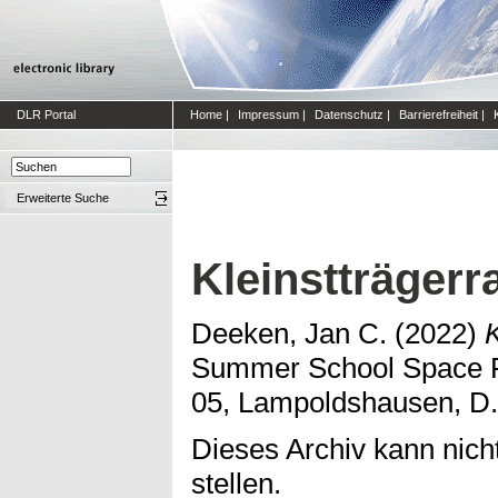
DLR Portal
Home
|
Impressum
|
Datenschutz
|
Barrierefreiheit
|
Erweiterte Suche
Kleinstträgerr
Deeken, Jan C.
(2022)
K
Summer School Space P
05, Lampoldshausen, D.
Dieses Archiv kann nicht
stellen.