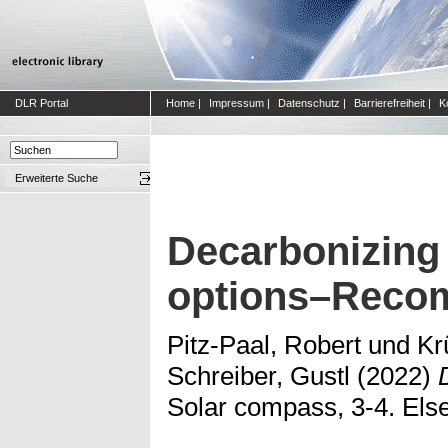
DLR Portal
Home
|
Impressum
|
Datenschutz
|
Barrierefreiheit
|
K
Erweiterte Suche
Decarbonizing 
options–Recom
Pitz-Paal, Robert
und
Kr
Schreiber, Gustl
(2022)
Solar compass, 3-4. Else