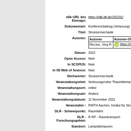
elib-URL des
https://elib.dlr.de/192241/
Eintrags:
Dokumentart:
Konferenzbeitrag (Vorlesung)
Titel:
Strukturmechanik
Autoren:
Autoren
Autoren-O
https:/
Riccius, Jörg R.
Datum:
2022
Open Access:
Nein
In SCOPUS:
Nein
In ISI Web of Science:
Nein
Stichwörter:
Strukturmechanik
Veranstaltungstitel:
Vorlesungsreihe "Raumfahrtant
Veranstaltungsort:
online
Veranstaltungsart:
Andere
Veranstaltungsdatum:
11 November 2022
Veranstalter :
RWTH Aachen, Institut für St
DLR - Schwerpunkt:
Raumfahrt
DLR -
R RP - Raumtransport
Forschungsgebiet:
Standort:
Lampoldshausen