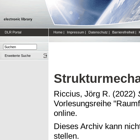
DLR Portal
Home
|
Impressum
|
Datenschutz
|
Barrierefreiheit
|
Erweiterte Suche
Strukturmecha
Riccius, Jörg R.
(2022)
Vorlesungsreihe "Raumfa
online.
Dieses Archiv kann nicht
stellen.