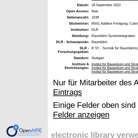
Datum:
28 September 2022
Open Access:
Nein
Seitenanzahl:
1638
Stichwörter:
IRAS; Additive Fertigung; CubeS
Institution:
DLR
Abteilung:
Raumfahrt Systemintegration
DLR - Schwerpunkt:
Raumfahrt
DLR -
R SY - Technik für Raumfahrt
Forschungsgebiet:
Standort:
Stuttgart
Institute &
Institut für Bauweisen und Stru
Einrichtungen:
Institut für Bauweisen und Stru
Institut für Bauweisen und Str
Nur für Mitarbeiter des 
Eintrags
Einige Felder oben sind
Felder anzeigen
electronic library ver