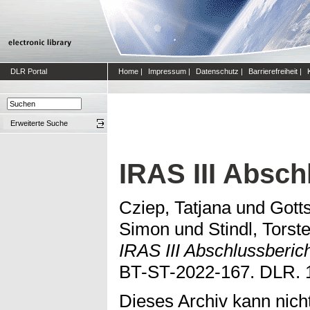
DLR Portal
Home
|
Impressum
|
Datenschutz
|
Barrierefreiheit
|
Erweiterte Suche
IRAS III Absch
Cziep, Tatjana
und
Gotts
Simon
und
Stindl, Torst
IRAS III Abschlussberich
BT-ST-2022-167. DLR. 
Dieses Archiv kann nicht