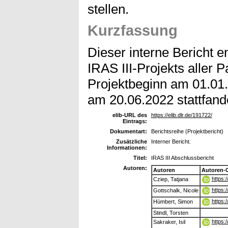
stellen.
Kurzfassung
Dieser interne Bericht en
IRAS III-Projekts aller P
Projektbeginn am 01.01
am 20.06.2022 stattfand
elib-URL des
https://elib.dlr.de/191722/
Eintrags:
Dokumentart:
Berichtsreihe (Projektbericht)
Zusätzliche
Interner Bericht.
Informationen:
Titel:
IRAS III Abschlussbericht
Autoren:
Autoren
Autoren-
https:
Cziep, Tatjana
https:
Gottschalk, Nicole
https:
Hümbert, Simon
Stindl, Torsten
https:
Sakraker, Isil