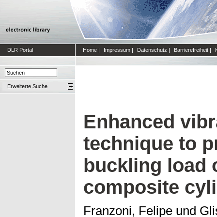
DLR Portal
Home
|
Impressum
|
Datenschutz
|
Barrierefreiheit
|
Erweiterte Suche
Enhanced vibra
technique to p
buckling load 
composite cyli
Franzoni, Felipe
und
Gli