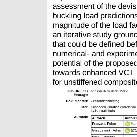
assessment of the devise
buckling load prediction
magnitude of the load fa
an iterative study grou
that could be defined b
numerical- and experime
potential of the propose
towards enhanced VCT b
for unstiffened composite
elib-URL des
https://elib.dlr.de/191595/
Eintrags:
Dokumentart:
Zeitschriftenbeitrag
Titel:
Enhanced vibration correlation 
cylindrical shells
Autoren:
Autoren
Autore
http
Franzoni, Felipe
htt
Gliszczynski, Adrian
Baciu, Theodor