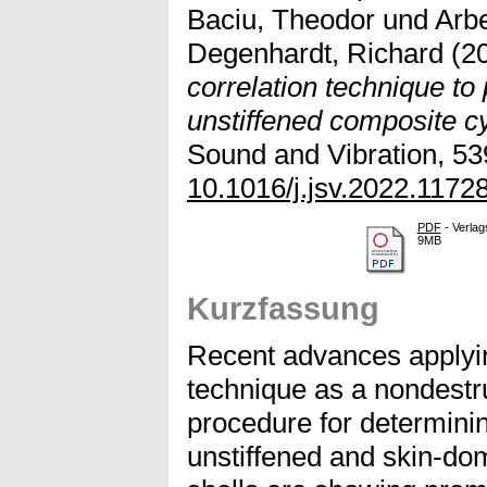
Baciu, Theodor
und
Arb
Degenhardt, Richard
(2
correlation technique to 
unstiffened composite cyl
Sound and Vibration, 539
10.1016/j.jsv.2022.1172
PDF
- Verlag
9MB
Kurzfassung
Recent advances applying
technique as a nondestr
procedure for determining
unstiffened and skin-dom