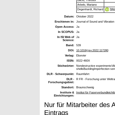
Arbelo, Mariano
http
Degenhardt, Richard
Datum:
Oktober 2022
Erschienen in:
Journal of Sound and Vibration
Open Access:
Ja
In SCOPUS:
Ja
In ISI Web of
Ja
Science:
Band:
539
DOI:
10.1016/j.jsv.2022.117280
Verlag:
Elsevier
ISSN:
0022-460X
Stichwörter:
Nondestructive experimentsVibr
shellsBucklingImperfection-sens
DLR - Schwerpunkt:
Raumfahrt
DLR -
R FR - Forschung unter Welt
Forschungsgebiet:
Standort:
Braunschweig
Institute &
Institut für Faserverbundleich
Einrichtungen:
Nur für Mitarbeiter des 
Eintrags