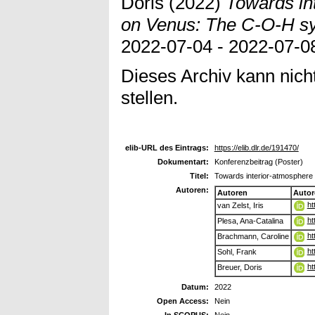
Doris
(2022)
Towards in
on Venus: The C-O-H s
2022-07-04 - 2022-07-08
Dieses Archiv kann nicht
stellen.
elib-URL des Eintrags:
https://elib.dlr.de/191470/
Dokumentart:
Konferenzbeitrag (Poster)
Titel:
Towards interior-atmosphere
Autoren:
Autoren
Autor
ht
van Zelst, Iris
ht
Plesa, Ana-Catalina
ht
Brachmann, Caroline
ht
Sohl, Frank
ht
Breuer, Doris
Datum:
2022
Open Access:
Nein
In SCOPUS:
Nein