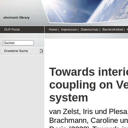
DLR Portal
Home
|
Impressum
|
Datenschutz
|
Barrierefreiheit
|
Erweiterte Suche
Towards inter
coupling on V
system
van Zelst, Iris
und
Plesa
Brachmann, Caroline
u