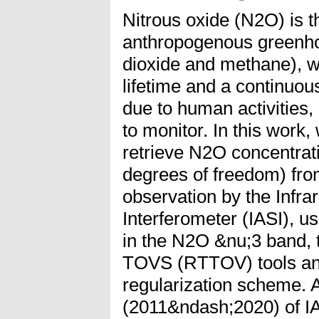
Nitrous oxide (N2O) is t
anthropogenous greenho
dioxide and methane), w
lifetime and a continuou
due to human activities,
to monitor. In this work
retrieve N2O concentrati
degrees of freedom) from
observation by the Infr
Interferometer (IASI), u
in the N2O &nu;3 band, t
TOVS (RTTOV) tools an
regularization scheme. A
(2011&ndash;2020) of IA