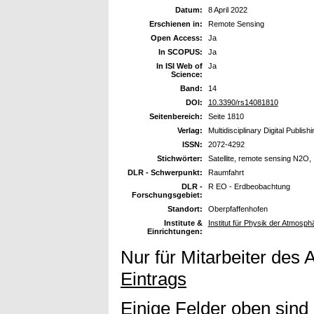
Datum:
8 April 2022
Erschienen in:
Remote Sensing
Open Access:
Ja
In SCOPUS:
Ja
In ISI Web of
Ja
Science:
Band:
14
DOI:
10.3390/rs14081810
Seitenbereich:
Seite 1810
Verlag:
Multidisciplinary Digital Publish
ISSN:
2072-4292
Stichwörter:
Satellite, remote sensing N2O
DLR - Schwerpunkt:
Raumfahrt
DLR -
R EO - Erdbeobachtung
Forschungsgebiet:
Standort:
Oberpfaffenhofen
Institute &
Institut für Physik der Atmosp
Einrichtungen:
Nur für Mitarbeiter des 
Eintrags
Einige Felder oben sind