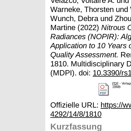
Velazco, Voltaire A.
und
Warneke, Thorsten
und
Wunch, Debra
und
Zhou
Martine
(2022)
Nitrous O
Radiances (NOPIR): Alg
Application to 10 Years 
Quality Assessment.
Rem
1810. Multidisciplinary D
(MDPI). doi:
10.3390/rs
PDF
- Verlag
18MB
Offizielle URL:
https://
4292/14/8/1810
Kurzfassung