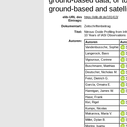
ground-based and satellit
elib-URL des
https://elib.dlr.de/191413/
Eintrags:
Dokumentart:
Zeitschriftenbeitrag
Titel:
Nitrous Oxide Profiling from In
10 Years of IASI Observations
Autoren:
Autoren
Aut
Vandenbussche, Sophie
Langerock, Bavo
Vigouroux, Corinne
Buschmann, Matthias
Deutscher, Nicholas M.
Feist, Dietrich G.
García, Omaira E.
Hannigan, James W.
Hase, Frank
Kivi, Rigel
Kumps, Nicolas
Makarova, Maria V.
Millet, Dylan B.
Morino, Isamu