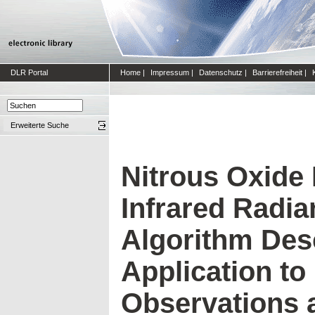
DLR Portal
Home
|
Impressum
|
Datenschutz
|
Barrierefreiheit
|
Erweiterte Suche
Nitrous Oxide 
Infrared Radi
Algorithm Desc
Application to
Observations 