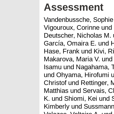
Assessment
Vandenbussche, Sophie
Vigouroux, Corinne
und
Deutscher, Nicholas M.
García, Omaira E.
und
Hase, Frank
und
Kivi, R
Makarova, Maria V.
un
Isamu
und
Nagahama, 
und
Ohyama, Hirofumi
u
Christof
und
Rettinger, 
Matthias
und
Servais, Ch
K.
und
Shiomi, Kei
und
Kimberly
und
Sussmann,