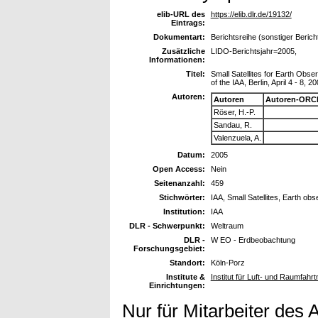
elib-URL des
https://elib.dlr.de/19132/
Eintrags:
Dokumentart:
Berichtsreihe (sonstiger Berich
Zusätzliche
LIDO-Berichtsjahr=2005,
Informationen:
Titel:
Small Satellites for Earth Obse
of the IAA, Berlin, April 4 - 8, 2
Autoren:
Autoren
Autoren-ORCI
Röser, H.-P.
Sandau, R.
Valenzuela, A.
Datum:
2005
Open Access:
Nein
Seitenanzahl:
459
Stichwörter:
IAA, Small Satellites, Earth obs
Institution:
IAA
DLR - Schwerpunkt:
Weltraum
DLR -
W EO - Erdbeobachtung
Forschungsgebiet:
Standort:
Köln-Porz
Institute &
Institut für Luft- und Raumfahr
Einrichtungen:
Nur für Mitarbeiter des 