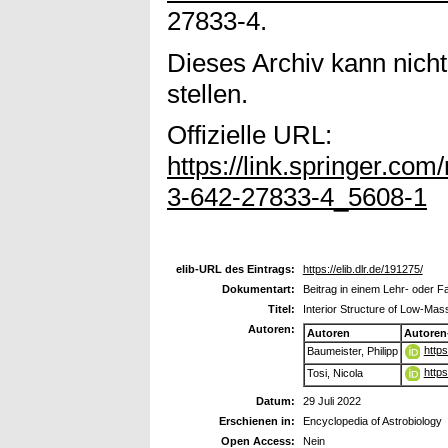
27833-4.
Dieses Archiv kann nicht
stellen.
Offizielle URL:
https://link.springer.co
3-642-27833-4_5608-1
elib-URL des Eintrags:
https://elib.dlr.de/191275/
Dokumentart:
Beitrag in einem Lehr- oder 
Titel:
Interior Structure of Low-Mas
Autoren:
Autoren
Autoren
http
Baumeister, Philipp
http
Tosi, Nicola
Datum:
29 Juli 2022
Erschienen in:
Encyclopedia of Astrobiology
Open Access:
Nein