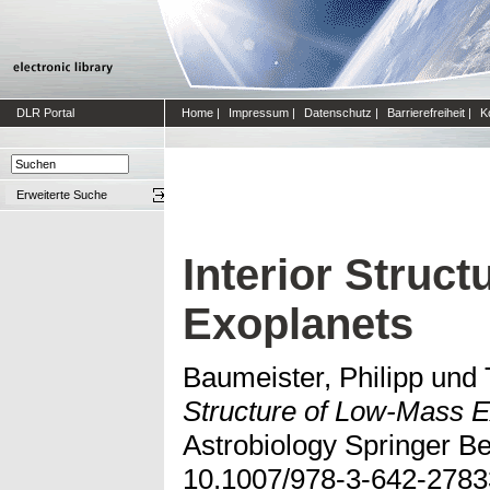
DLR Portal
Home
|
Impressum
|
Datenschutz
|
Barrierefreiheit
|
K
Erweiterte Suche
Interior Struc
Exoplanets
Baumeister, Philipp
und
Structure of Low-Mass E
Astrobiology Springer Ber
10.1007/978-3-642-278