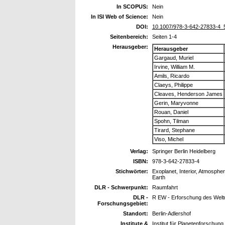
In SCOPUS:
Nein
In ISI Web of Science:
Nein
DOI:
10.1007/978-3-642-27833-4_
Seitenbereich:
Seiten 1-4
Herausgeber:
Herausgeber
Gargaud, Muriel
Irvine, William M.
Amils, Ricardo
Claeys, Philippe
Cleaves, Henderson James
Gerin, Maryvonne
Rouan, Daniel
Spohn, Tilman
Tirard, Stephane
Viso, Michel
Verlag:
Springer Berlin Heidelberg
ISBN:
978-3-642-27833-4
Stichwörter:
Exoplanet, Interior, Atmospher
Earth
DLR - Schwerpunkt:
Raumfahrt
DLR -
R EW - Erforschung des Wel
Forschungsgebiet:
Standort:
Berlin-Adlershof
Institute &
Institut für Planetenforschun