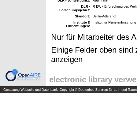
DLR - Schwerpunkt:
Raumfahrt
DLR -
R EW - Erforschung des Wel
Forschungsgebiet:
Standort:
Berlin-Adlershof
Institute &
Institut für Planetenforschung
Einrichtungen:
Nur für Mitarbeiter des 
Einige Felder oben sind 
anzeigen
electronic library verw
Gestaltung Webseite und Datenbank: Copyright © Deutsches Zentrum für Luft- und Raumfa