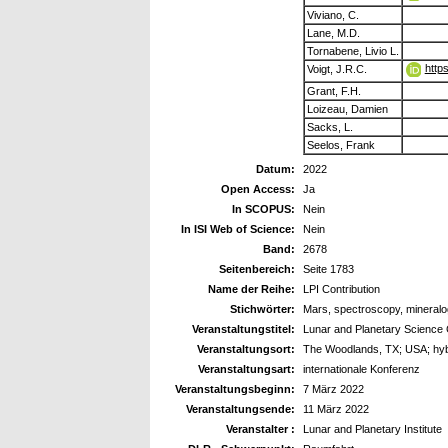
Viviano, C.
Lane, M.D.
Tornabene, Livio L.
http
Voigt, J.R.C.
Grant, F.H.
Loizeau, Damien
Sacks, L.
Seelos, Frank
Datum:
2022
Open Access:
Ja
In SCOPUS:
Nein
In ISI Web of Science:
Nein
Band:
2678
Seitenbereich:
Seite 1783
Name der Reihe:
LPI Contribution
Stichwörter:
Mars, spectroscopy, mineralogy
Veranstaltungstitel:
Lunar and Planetary Science
Veranstaltungsort:
The Woodlands, TX; USA; hyb
Veranstaltungsart:
internationale Konferenz
Veranstaltungsbeginn:
7 März 2022
Veranstaltungsende:
11 März 2022
Veranstalter :
Lunar and Planetary Institute