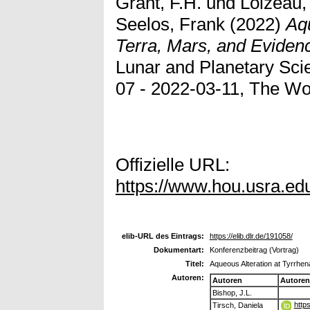
Grant, F.H.
und
Loizeau
Seelos, Frank
(2022)
Aqu
Terra, Mars, and Eviden
Lunar and Planetary Sci
07 - 2022-03-11, The Wo
Offizielle URL:
https://www.hou.usra.ed
elib-URL des Eintrags:
https://elib.dlr.de/191058/
Dokumentart:
Konferenzbeitrag (Vortrag)
Titel:
Aqueous Alteration at Tyrrhe
Autoren:
Autoren
Autoren
Bishop, J.L.
http
Tirsch, Daniela