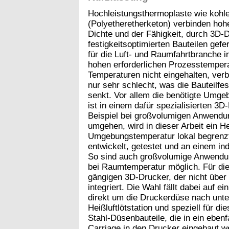
Hochleistungsthermoplaste wie kohl
(Polyetheretherketon) verbinden hohe
Dichte und der Fähigkeit, durch 3D-D
festigkeitsoptimierten Bauteilen gefe
für die Luft- und Raumfahrtbranche in
hohen erforderlichen Prozesstemper
Temperaturen nicht eingehalten, ver
nur sehr schlecht, was die Bauteilfes
senkt. Vor allem die benötigte Umg
ist in einem dafür spezialisierten 3D
Beispiel bei großvolumigen Anwendu
umgehen, wird in dieser Arbeit ein H
Umgebungstemperatur lokal begrenzt
entwickelt, getestet und an einem in
So sind auch großvolumige Anwendun
bei Raumtemperatur möglich. Für die
gängigen 3D-Drucker, der nicht über
integriert. Die Wahl fällt dabei auf
direkt um die Druckerdüse nach unte
Heißluftlötstation und speziell für d
Stahl-Düsenbauteile, die in ein eben
Carriage in den Drucker eingebaut w