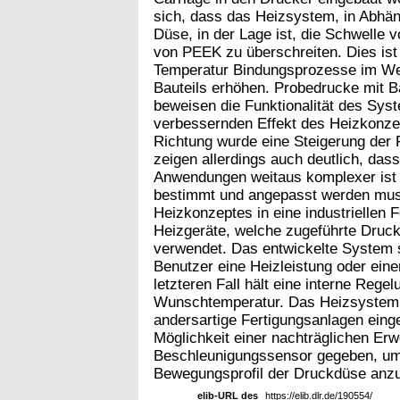
sich, dass das Heizsystem, in Abhän
Düse, in der Lage ist, die Schwelle 
von PEEK zu überschreiten. Dies ist 
Temperatur Bindungsprozesse im Werks
Bauteils erhöhen. Probedrucke mit B
beweisen die Funktionalität des Sys
verbessernden Effekt des Heizkonzep
Richtung wurde eine Steigerung der 
zeigen allerdings auch deutlich, das
Anwendungen weitaus komplexer ist 
bestimmt und angepasst werden muss.
Heizkonzeptes in eine industriellen 
Heizgeräte, welche zugeführte Druck
verwendet. Das entwickelte System s
Benutzer eine Heizleistung oder eine
letzteren Fall hält eine interne Reg
Wunschtemperatur. Das Heizsystem is
andersartige Fertigungsanlagen eing
Möglichkeit einer nachträglichen Erw
Beschleunigungssensor gegeben, um s
Bewegungsprofil der Druckdüse anz
elib-URL des
https://elib.dlr.de/190554/