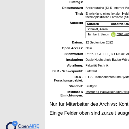
Eintrags:
Dokumentart:
Berichtsreihe (DLR-Interner Ber
Titel:
Entwicklung eines lokalen Heiz
thermoplastische Laminate (Stu
Autoren:
Autoren
Autoren-OR
Schmidt, Aaron
https://
Hümbert, Simon
Datum:
12 September 2022
Open Access:
Nein
Stichwörter:
PEEK, FGF, FFF, 3D-Druck, A
Institution:
Duale Hochschule Baden-Württ
Abteilung:
Fakultät Technik
DLR - Schwerpunkt:
Luftfahrt
DLR -
L CS - Komponenten und Syst
Forschungsgebiet:
Standort:
Stuttgart
Institute &
Institut für Bauweisen und Stru
Einrichtungen:
Nur für Mitarbeiter des Archivs:
Kont
Einige Felder oben sind zurzeit ausg