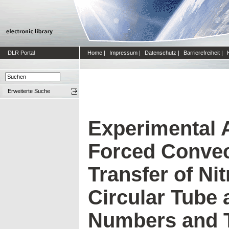
DLR Portal
Home
|
Impressum
|
Datenschutz
|
Barrierefreiheit
|
Erweiterte Suche
Experimental A
Forced Convec
Transfer of Nit
Circular Tube 
Numbers and 