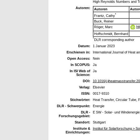
High Reynolds Numbers and T
Autoren:
Autoren
Autor
*
Frantz, Cathy
Buck, Reiner
ht
Röger, Marc
Hoffschmidt, Bernhard
*
DLR corresponding author
Datum:
1 Januar 2023
Erschienen in:
International Journal of Heat 
Open Access:
Nein
In SCOPUS:
Ja
In ISI Web of
Ja
Science:
DOI:
10.1016/j.ijheatmasstransfer.
Verlag:
Elsevier
ISSN:
0017-9310
Stichwörter:
Heat Transfer, Circular Tube,
DLR - Schwerpunkt:
Energie
DLR -
E SW - Solar- und Windenergie
Forschungsgebiet:
Standort:
Stuttgart
Institute &
Institut für Solarforschung > 
Einrichtungen: