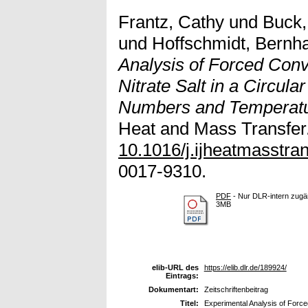
Frantz, Cathy
und
Buck,
und
Hoffschmidt, Bernh
Analysis of Forced Conv
Nitrate Salt in a Circul
Numbers and Temperatu
Heat and Mass Transfer. 
10.1016/j.ijheatmasstra
0017-9310.
PDF
- Nur DLR-intern zugän
3MB
elib-URL des
https://elib.dlr.de/189924/
Eintrags:
Dokumentart:
Zeitschriftenbeitrag
Titel:
Experimental Analysis of Forced