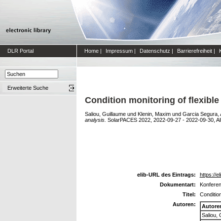
DLR Portal
Home
|
Impressum
|
Datenschutz
|
Barrierefreiheit
|
Erweiterte Suche
Condition monitoring of flexibl
Saliou, Guillaume
und
Klenin, Maxim
und
Garcia Segura, 
analysis.
SolarPACES 2022, 2022-09-27 - 2022-09-30, A
elib-URL des Eintrags:
https://e
Dokumentart:
Konferen
Titel:
Condition
Autoren:
Autore
Saliou, 