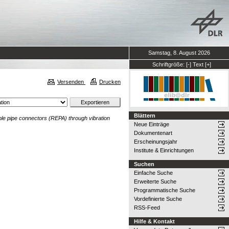
Samstag, 8. August 2026
Schriftgröße:
[-]
Text
[+]
Versenden
Drucken
Blättern
ible pipe connectors (REPA) through vibration
Neue Einträge
Dokumentenart
Erscheinungsjahr
Institute & Einrichtungen
Suchen
Einfache Suche
Erweiterte Suche
Programmatische Suche
Vordefinierte Suche
RSS-Feed
Hilfe & Kontakt