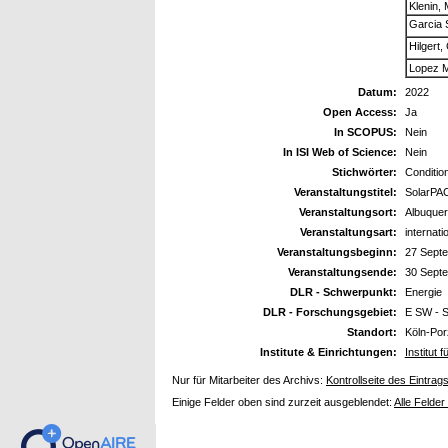
Klenin,
Garcia 
Hilgert,
Lopez M
Datum:
2022
Open Access:
Ja
In SCOPUS:
Nein
In ISI Web of Science:
Nein
Stichwörter:
Conditio
Veranstaltungstitel:
SolarPA
Veranstaltungsort:
Albuque
Veranstaltungsart:
internat
Veranstaltungsbeginn:
27 Sept
Veranstaltungsende:
30 Sept
DLR - Schwerpunkt:
Energie
DLR - Forschungsgebiet:
E SW - S
Standort:
Köln-Por
Institute & Einrichtungen:
Institut 
Nur für Mitarbeiter des Archivs:
Kontrollseite des Eintrag
Einige Felder oben sind zurzeit ausgeblendet:
Alle Felder