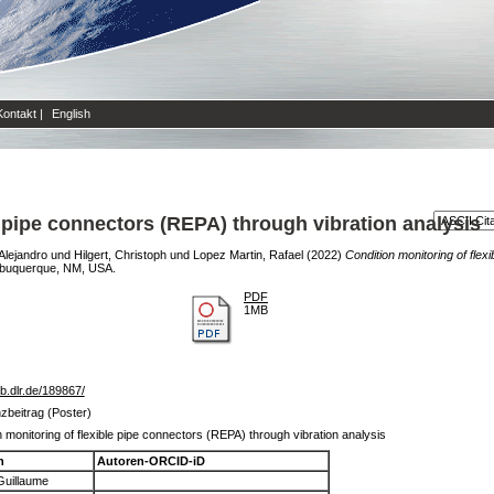
Kontakt
|
English
e pipe connectors (REPA) through vibration analysis
Alejandro
und
Hilgert, Christoph
und
Lopez Martin, Rafael
(2022)
Condition monitoring of flex
lbuquerque, NM, USA.
PDF
1MB
lib.dlr.de/189867/
zbeitrag (Poster)
 monitoring of flexible pipe connectors (REPA) through vibration analysis
n
Autoren-ORCID-iD
Guillaume