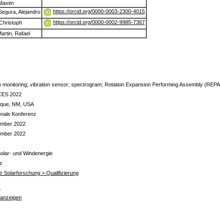
 Maxim
https://orcid.org/0000-0003-2300-4015
Segura, Alejandro
https://orcid.org/0000-0002-9985-7367
 Christoph
artin, Rafael
n monitoring; vibration sensor; spectrogram; Rotation Expansion Performing Assembly (REPA
CES 2022
rque, NM, USA
ionale Konferenz
ember 2022
ember 2022
olar- und Windenergie
z
für Solarforschung > Qualifizierung
s
 anzeigen