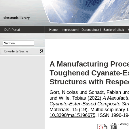
DLR Portal
Home
|
Impressum
|
Datenschutz
|
Barrierefreiheit
|
Erweiterte Suche
A Manufacturing Proce
Toughened Cyanate-E
Structures with Respec
Gort, Nicolas
und
Schadt, Fabian
un
und
Wille, Tobias
(2022)
A Manufactu
Cyanate-Ester-Based Composite Stru
Materials, 15 (19). Multidisciplinary D
10.3390/ma15196675
. ISSN 1996-19
PDF
- Verlag
3MB