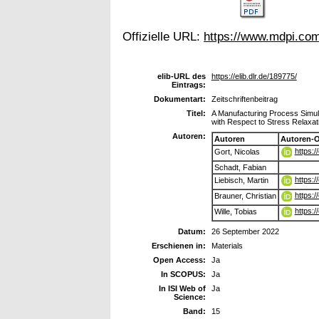
Offizielle URL:
https://www.mdpi.co
elib-URL des
https://elib.dlr.de/189775/
Eintrags:
Dokumentart:
Zeitschriftenbeitrag
Titel:
A Manufacturing Process Simu
with Respect to Stress Relaxat
Autoren:
Autoren
Autoren-
https:
Gort, Nicolas
Schadt, Fabian
https:
Liebisch, Martin
https:
Brauner, Christian
https:
Wille, Tobias
Datum:
26 September 2022
Erschienen in:
Materials
Open Access:
Ja
In SCOPUS:
Ja
In ISI Web of
Ja
Science:
Band:
15