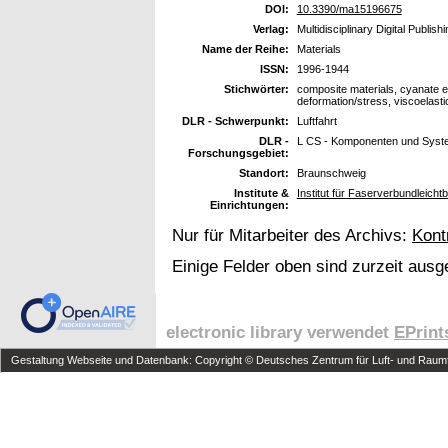
DOI:
10.3390/ma15196675
Verlag:
Multidisciplinary Digital Publish
Name der Reihe:
Materials
ISSN:
1996-1944
Stichwörter:
composite materials, cyanate e
deformation/stress, viscoelastic
DLR - Schwerpunkt:
Luftfahrt
DLR -
L CS - Komponenten und Syst
Forschungsgebiet:
Standort:
Braunschweig
Institute &
Institut für Faserverbundleich
Einrichtungen:
Nur für Mitarbeiter des Archivs:
Kont
Einige Felder oben sind zurzeit ausg
electronic library verwendet
EPrint
Gestaltung Webseite und Datenbank: Copyright © Deutsches Zentrum für Luft- und Raumfa