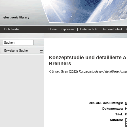
DLR Portal
Home
|
Impressum
|
Datenschutz
|
Barrierefreiheit
|
Erweiterte Suche
Konzeptstudie und detaillierte 
Brenners
Krühsel, Sven
(2022)
Konzeptstudie und detaillierte Aus
elib-URL des Eintrags:
h
Dokumentart:
H
Titel:
K
Autoren: