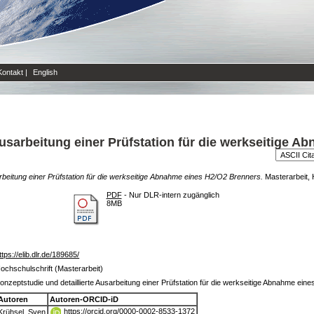
Kontakt
|
English
Ausarbeitung einer Prüfstation für die werkseitige 
arbeitung einer Prüfstation für die werkseitige Abnahme eines H2/O2 Brenners.
Masterarbeit,
PDF
- Nur DLR-intern zugänglich
8MB
ttps://elib.dlr.de/189685/
ochschulschrift (Masterarbeit)
onzeptstudie und detaillierte Ausarbeitung einer Prüfstation für die werkseitige Abnahme ei
Autoren
Autoren-ORCID-iD
https://orcid.org/0000-0002-8533-1372
Krühsel, Sven