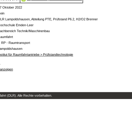
7 Oktober 2022
ein
LR Lampoldshausen, Abteilung PTE, Prüfstand P6.2, H2/O2 Brenner
ochschule Emden-Leer
achbereich Technik/Maschinenbau
aumfahrt
 RP - Raumtransport
ampoldshausen
nstitut für Raumfahrtantriebe > Prüfstandtechnologie
s
 anzeigen
hrt (DLR). Alle Rechte vorbehalten.