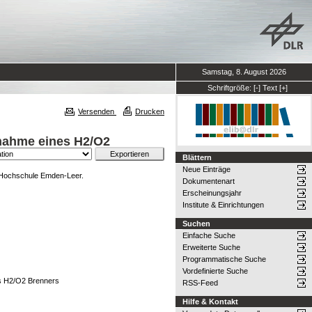
Samstag, 8. August 2026
Schriftgröße:
[-]
Text
[+]
Versenden
Drucken
Abnahme eines H2/O2
Blättern
Neue Einträge
 Hochschule Emden-Leer.
Dokumentenart
Erscheinungsjahr
Institute & Einrichtungen
Suchen
Einfache Suche
Erweiterte Suche
Programmatische Suche
Vordefinierte Suche
nes H2/O2 Brenners
RSS-Feed
Hilfe & Kontakt