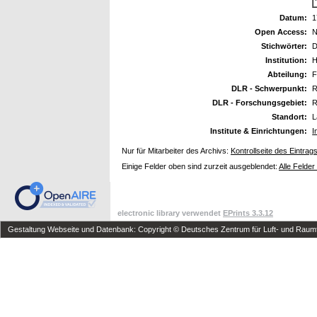
Datum:
1
Open Access:
N
Stichwörter:
D
Institution:
H
Abteilung:
F
DLR - Schwerpunkt:
R
DLR - Forschungsgebiet:
R
Standort:
L
Institute & Einrichtungen:
I
Nur für Mitarbeiter des Archivs:
Kontrollseite des Eintrag
Einige Felder oben sind zurzeit ausgeblendet:
Alle Felder
electronic library verwendet
EPrints 3.3.12
Gestaltung Webseite und Datenbank: Copyright © Deutsches Zentrum für Luft- und Raumfa