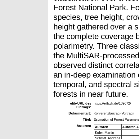
Forest National Park. Fo
species, tree height, c
height gathered over a s
the complete coverage b
polarimetry. Three classi
the MultiSAR-processe
observed distinct correla
an in-deep examination o
temporal, and spectral 
forests in near future.
elib-URL des
https://elib.dlr.de/189672/
Eintrags:
Dokumentart:
Konferenzbeitrag (Vortrag)
Titel:
Estimation of Forest Paramete
Autoren:
Autoren
Autoren-
Kufer, Martin
Schmitt, Andreas