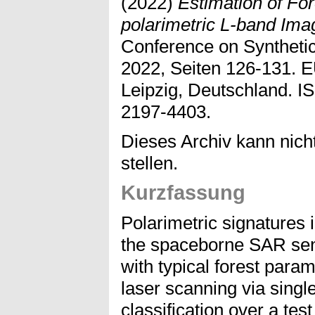
(2022)
Estimation of Fo
polarimetric L-band Ima
Conference on Syntheti
2022, Seiten 126-131. 
Leipzig, Deutschland. 
2197-4403.
Dieses Archiv kann nicht
stellen.
Kurzfassung
Polarimetric signatures
the spaceborne SAR sen
with typical forest para
laser scanning via sing
classification over a tes