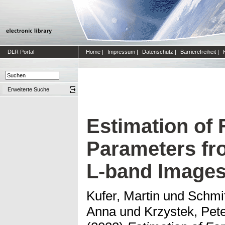
DLR Portal
Home
|
Impressum
|
Datenschutz
|
Barrierefreiheit
|
Erweiterte Suche
Estimation of 
Parameters fr
L-band Image
Kufer, Martin
und
Schmit
Anna
und
Krzystek, Pet