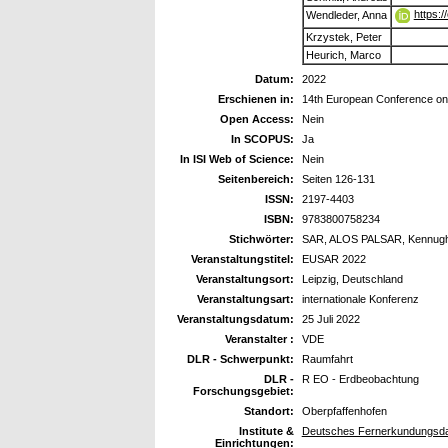
https:
Wendleder, Anna
Krzystek, Peter
Heurich, Marco
Datum:
2022
Erschienen in:
14th European Conference on
Open Access:
Nein
In SCOPUS:
Ja
In ISI Web of Science:
Nein
Seitenbereich:
Seiten 126-131
ISSN:
2197-4403
ISBN:
9783800758234
Stichwörter:
SAR, ALOS PALSAR, Kennugh E
Veranstaltungstitel:
EUSAR 2022
Veranstaltungsort:
Leipzig, Deutschland
Veranstaltungsart:
internationale Konferenz
Veranstaltungsdatum:
25 Juli 2022
Veranstalter :
VDE
DLR - Schwerpunkt:
Raumfahrt
DLR -
R EO - Erdbeobachtung
Forschungsgebiet:
Standort:
Oberpfaffenhofen
Institute &
Deutsches Fernerkundungsda
Einrichtungen: