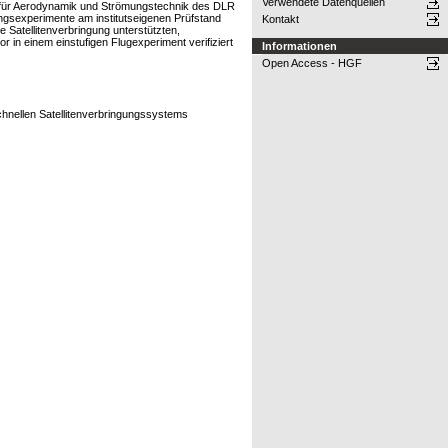
Verwendete Datenquellen
tut für Aerodynamik und Strömungstechnik des DLR
ungsexperimente am institutseigenen Prüfstand
Kontakt
Satellitenverbringung unterstützten,
in einem einstufigen Flugexperiment verifiziert
Informationen
Open Access - HGF
chnellen Satellitenverbringungssystems