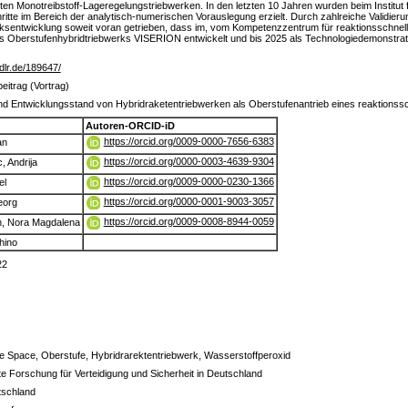
enten Monotreibstoff-Lageregelungstriebwerken. In den letzten 10 Jahren wurden beim Insti
ritte im Bereich der analytisch-numerischen Vorauslegung erzielt. Durch zahlreiche Validier
sentwicklung soweit voran getrieben, dass im, vom Kompetenzzentrum für reaktionsschnelle 
s Oberstufenhybridtriebwerks VISERION entwickelt und bis 2025 als Technologiedemonstrator 
b.dlr.de/189647/
eitrag (Vortrag)
und Entwicklungsstand von Hybridraketentriebwerken als Oberstufenantrieb eines reaktionss
Autoren-ORCID-iD
https://orcid.org/0009-0000-7656-6383
an
https://orcid.org/0000-0003-4639-9304
, Andrija
https://orcid.org/0009-0000-0230-1366
el
https://orcid.org/0000-0001-9003-3057
eorg
https://orcid.org/0009-0008-8944-0059
n, Nora Magdalena
hino
22
 Space, Oberstufe, Hybridrarektentriebwerk, Wasserstoffperoxid
 Forschung für Verteidigung und Sicherheit in Deutschland
tschland