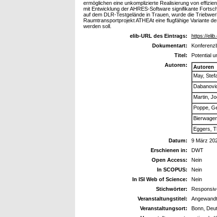
ermöglichen eine unkomplizierte Realisierung von effizi
mit Entwicklung der AHRES-Software signifikante Fortsch
auf dem DLR-Testgelände in Trauen, wurde die Triebwerk
Raumtransportprojekt ATHEAt eine flugfähige Variante de
werden soll.
elib-URL des Eintrags:
https://eli
Dokumentart:
Konferenzb
Titel:
Potential 
Autoren:
Autoren
May, Stef
Dabanovic
Martin, Jo
Poppe, G
Bierwage
Eggers, T
Datum:
9 März 20
Erschienen in:
DWT
Open Access:
Nein
In SCOPUS:
Nein
In ISI Web of Science:
Nein
Stichwörter:
Responsive
Veranstaltungstitel:
Angewandte
Veranstaltungsort:
Bonn, Deu