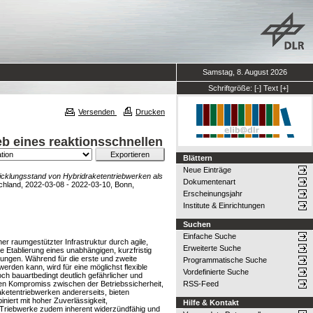
Samstag, 8. August 2026
Schriftgröße:
[-]
Text
[+]
Versenden
Drucken
eb eines reaktionsschnellen
Blättern
Neue Einträge
wicklungsstand von Hybridraketentriebwerken als
Dokumentenart
chland, 2022-03-08 - 2022-03-10, Bonn,
Erscheinungsjahr
Institute & Einrichtungen
Suchen
Einfache Suche
er raumgestützter Infrastruktur durch agile,
Erweiterte Suche
 Etablierung eines unabhängigen, kurzfristig
hungen. Während für die erste und zweite
Programmatische Suche
erden kann, wird für eine möglichst flexible
Vordefinierte Suche
ch bauartbedingt deutlich gefährlicher und
ten Kompromiss zwischen der Betriebssicherheit,
RSS-Feed
aketentriebwerken andererseits, bieten
niert mit hoher Zuverlässigkeit,
Hilfe & Kontakt
 Triebwerke zudem inherent widerzündfähig und