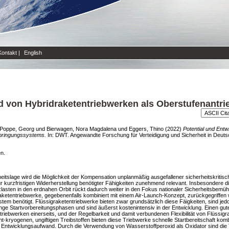
Kontakt
|
English
d von Hybridraketentriebwerken als Oberstufenantri
Poppe, Georg
und
Bierwagen, Nora Magdalena
und
Eggers, Thino
(2022)
Potential und Ent
rbringungssystems.
In: DWT. Angewandte Forschung für Verteidigung und Sicherheit in Deuts
en.
eitslage wird die Möglichkeit der Kompensation unplanmäßig ausgefallener sicherheitskritisch
kurzfristigen Widerherstellung benötigter Fähigkeiten zunehmend relevant. Insbesondere die
zlasten in den erdnahen Orbit rückt dadurch weiter in den Fokus nationaler Sicherheitsbemü
aketentriebwerke, gegebenenfalls kombiniert mit einem Air-Launch-Konzept, zurückgegriffen w
tem benötigt. Flüssigraketentriebwerke bieten zwar grundsätzlich diese Fäigkeiten, sind jedo
ange Startvorbereitungsphasen und sind äußerst kostenintensiv in der Entwicklung. Einen gu
triebwerken einerseits, und der Regelbarkeit und damit verbundenen Flexibilität von Flüssigr
kryogenen, ungiftigen Treibstoffen bieten diese Triebwerke schnelle Startbereitschaft kombi
m Entwicklungsaufwand. Durch die Verwendung von Wasserstoffperoxid als Oxidator sind die