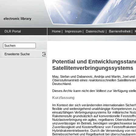
DLR Portal
Home
|
Impressum
|
Datenschutz
|
Barrierefreiheit
|
Erweiterte Suche
Potential und Entwicklungsstan
Satellitenverbringungssystems
May, Stefan
und
Dabanovic, Andrija
und
Martin, Joel
und
Oberstufenantrieb eines reaktionsschnellen Satellitenve
Deutschland.
Dieses Archiv kann nicht den Volltext zur Verfügung stell
Kurzfassung
Im Kontext der sich verändernden internationalen Sicherh
flexible und weitestgehend unabhängige Kompetenzen zur 
einsatzfähigen Verbringungssystems für militärische Nut
Raketenstufe grundsätzlich auf konventionelle Feststoffr
Nutzlastverbringung ein agiles, regelbares Oberstufensys
unzuverlässiger im Betrieb, benötigen vergleichsweise l
Zuverlässigkeit und Kosteneffizienz von Feststoffraketen
Hybridraketentriebwerke. Durch die Verwendung von nicht-
Betriebssicherheit und Regelbarkeit bei überschaubare