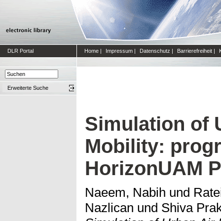
DLR Portal
Home
|
Impressum
|
Datenschutz
|
Barrierefreiheit
|
Erweiterte Suche
Simulation of 
Mobility: prog
HorizonUAM P
Naeem, Nabih
und
Ratei
Nazlican
und
Shiva Prak