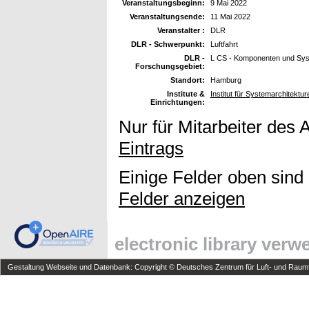
Veranstaltungsbeginn:
9 Mai 2022
Veranstaltungsende:
11 Mai 2022
Veranstalter :
DLR
DLR - Schwerpunkt:
Luftfahrt
DLR -
L CS - Komponenten und Sy
Forschungsgebiet:
Standort:
Hamburg
Institute &
Institut für Systemarchitekture
Einrichtungen:
Nur für Mitarbeiter des 
Eintrags
Einige Felder oben sind
Felder anzeigen
electronic library ver
Gestaltung Webseite und Datenbank: Copyright © Deutsches Zentrum für Luft- und Raumfa