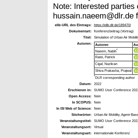
Note: Interested parties
hussain.naeem@dlr.de fo
elib-URL des Eintrags:
https://elib.dlr.de/189470/
Dokumentart:
Konferenzbeitrag (Vortrag)
Titel:
Simulation of Urban Air Mobil
Autoren:
Autoren
Au
*
Naeem, Nabih
Ratei, Patrick
Cigal, Nazlican
Shiva Prakasha, Prajwal
*
DLR corresponding author
Datum:
2022
Erschienen in:
SUMO User Conference 202
Open Access:
Nein
In SCOPUS:
Nein
In ISI Web of Science:
Nein
Stichwörter:
Urban Air Mobility, Agent-Ba
Veranstaltungstitel:
SUMO User Conference 202
Veranstaltungsort:
Virtual
Veranstaltungsart:
internationale Konferenz