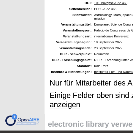
DOI:
10.5194/epsc2022-465
Seitenbereich:
EPSC2022-465
Stichwörter:
Astrobiology, Mars, space e
mission
Veranstaltungstitel:
Europlanet Science Congr
Veranstaltungsort:
Palacio de Congresos de 
Veranstaltungsart:
internationale Konferenz
Veranstaltungsbeginn:
18 September 2022
Veranstaltungsende:
23 September 2022
DLR - Schwerpunkt:
Raumfahrt
DLR - Forschungsgebiet:
R FR - Forschung unter W
Standort:
Köln-Porz
Institute & Einrichtungen:
Institut für Luft- und Raum
Nur für Mitarbeiter des 
Einige Felder oben sind 
anzeigen
electronic library verw