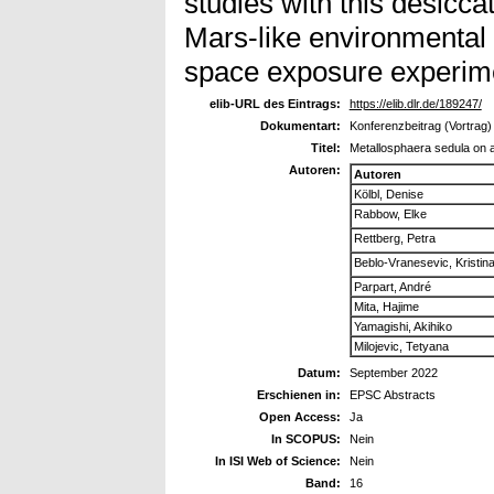
studies with this desicc
Mars-like environmental
space exposure experimen
elib-URL des Eintrags:
https://elib.dlr.de/189247/
Dokumentart:
Konferenzbeitrag (Vortrag)
Titel:
Metallosphaera sedula on a
Autoren:
Autoren
Kölbl, Denise
Rabbow, Elke
Rettberg, Petra
Beblo-Vranesevic, Kristin
Parpart, André
Mita, Hajime
Yamagishi, Akihiko
Milojevic, Tetyana
Datum:
September 2022
Erschienen in:
EPSC Abstracts
Open Access:
Ja
In SCOPUS:
Nein
In ISI Web of Science:
Nein
Band:
16