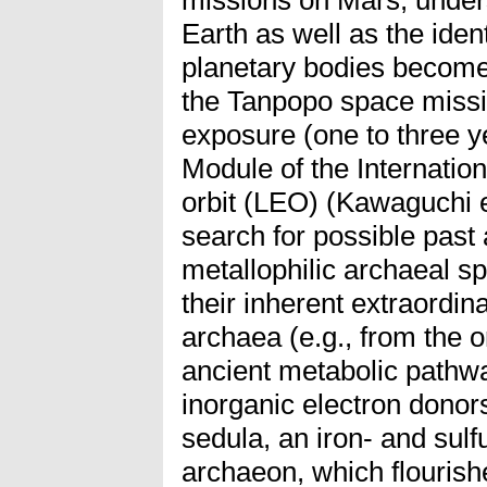
Earth as well as the ident
planetary bodies becomes
the Tanpopo space missi
exposure (one to three 
Module of the Internation
orbit (LEO) (Kawaguchi et 
search for possible past 
metallophilic archaeal sp
their inherent extraordin
archaea (e.g., from the 
ancient metabolic pathwa
inorganic electron donor
sedula, an iron- and sulf
archaeon, which flourish