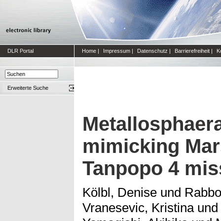
DLR Portal
Home
|
Impressum
|
Datenschutz
|
Barrierefreiheit
|
K
Erweiterte Suche
Metallosphaera
mimicking Mars
Tanpopo 4 mis
Kölbl, Denise
und
Rabbo
Vranesevic, Kristina
un