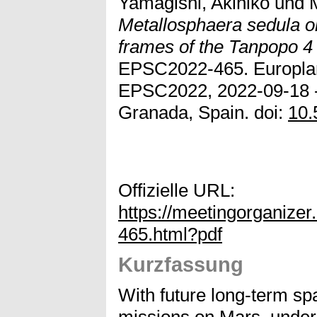
Yamagishi, Akihiko
und
Metallosphaera sedula o
frames of the Tanpopo 4
EPSC2022-465. Europlan
EPSC2022, 2022-09-18 -
Granada, Spain. doi:
10.
Offizielle URL:
https://meetingorganiz
465.html?pdf
Kurzfassung
With future long-term spa
missions on Mars, unders