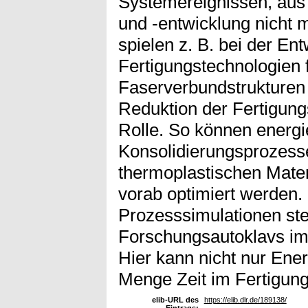
Systemereignissen, aus
und -entwicklung nicht
spielen z. B. bei der En
Fertigungstechnologien 
Faserverbundstrukturen 
Reduktion der Fertigung
Rolle. So können energi
Konsolidierungsprozesse
thermoplastischen Mater
vorab optimiert werden. E
Prozesssimulationen stell
Forschungsautoklavs i
Hier kann nicht nur Ene
Menge Zeit im Fertigun
elib-URL des
https://elib.dlr.de/189138/
Eintrags: