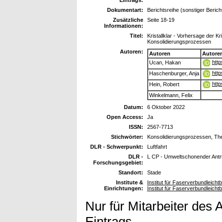
Dokumentart:
Berichtsreihe (sonstiger Berich
Zusätzliche
Seite 18-19
Informationen:
Titel:
Kristallklar - Vorhersage der Kr
Konsolidierungsprozessen
Autoren:
Autoren
Autore
http
Ucan, Hakan
http
Haschenburger, Anja
http
Hein, Robert
Winkelmann, Felix
Datum:
6 Oktober 2022
Open Access:
Ja
ISSN:
2567-7713
Stichwörter:
Konsolidierungsprozessen, The
DLR - Schwerpunkt:
Luftfahrt
DLR -
L CP - Umweltschonender Antr
Forschungsgebiet:
Standort:
Stade
Institute &
Institut für Faserverbundleich
Einrichtungen:
Institut für Faserverbundleich
Nur für Mitarbeiter des 
Eintrags