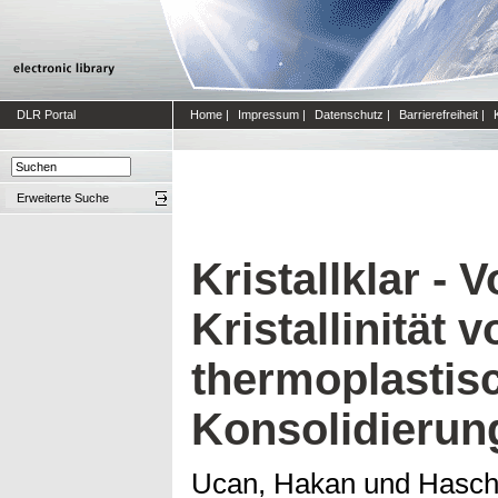
DLR Portal
Home
|
Impressum
|
Datenschutz
|
Barrierefreiheit
|
Erweiterte Suche
Kristallklar - 
Kristallinität v
thermoplastisc
Konsolidierun
Ucan, Hakan
und
Hasch