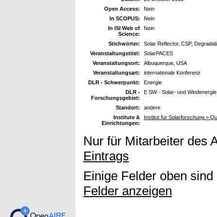
Open Access:
Nein
In SCOPUS:
Nein
In ISI Web of
Nein
Science:
Stichwörter:
Solar Reflector, CSP, Degradat
Veranstaltungstitel:
SolarPACES
Veranstaltungsort:
Albuquerque, USA
Veranstaltungsart:
internationale Konferenz
DLR - Schwerpunkt:
Energie
DLR -
E SW - Solar- und Windenergie
Forschungsgebiet:
Standort:
andere
Institute &
Institut für Solarforschung > Qu
Einrichtungen:
Nur für Mitarbeiter des 
Eintrags
Einige Felder oben sind
Felder anzeigen