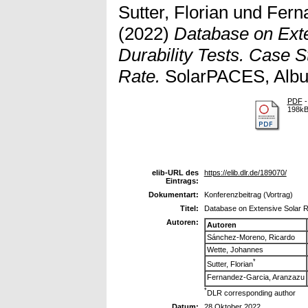
Sutter, Florian
und
Fern
(2022)
Database on Exte
Durability Tests. Case 
Rate.
SolarPACES, Albu
PDF
-
198k
elib-URL des
https://elib.dlr.de/189070/
Eintrags:
Dokumentart:
Konferenzbeitrag (Vortrag)
Titel:
Database on Extensive Solar Re
Autoren:
Autoren
Sánchez-Moreno, Ricardo
Wette, Johannes
*
Sutter, Florian
Fernandez-Garcia, Aranzazu
*
DLR corresponding author
Datum:
28 Oktober 2022