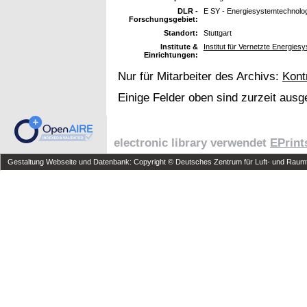
DLR -
E SY - Energiesystemtechnolog
Forschungsgebiet:
Standort:
Stuttgart
Institute &
Institut für Vernetzte Energie
Einrichtungen:
Nur für Mitarbeiter des Archivs:
Kont
Einige Felder oben sind zurzeit ausg
electronic library verwendet
EPrint
Gestaltung Webseite und Datenbank: Copyright © Deutsches Zentrum für Luft- und Raumfa