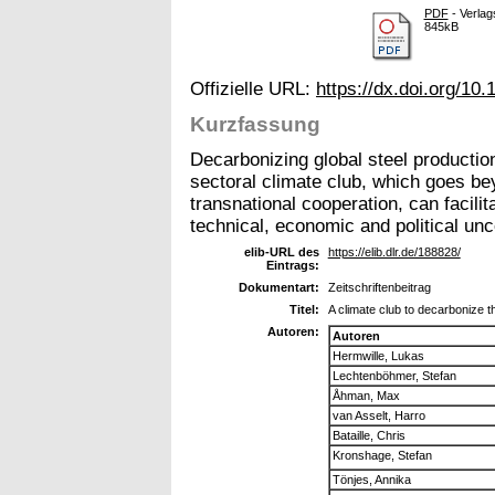
PDF
- Verlag
845kB
Offizielle URL:
https://dx.doi.org/1
Kurzfassung
Decarbonizing global steel productio
sectoral climate club, which goes be
transnational cooperation, can facili
technical, economic and political unc
elib-URL des
https://elib.dlr.de/188828/
Eintrags:
Dokumentart:
Zeitschriftenbeitrag
Titel:
A climate club to decarbonize th
Autoren:
Autoren
Hermwille, Lukas
Lechtenböhmer, Stefan
Åhman, Max
van Asselt, Harro
Bataille, Chris
Kronshage, Stefan
Tönjes, Annika