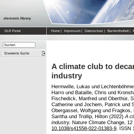
DLR Portal
Home
|
Impressum
|
Datenschutz
|
Barrierefreiheit
|
Erweiterte Suche
A climate club to deca
industry
Hermwille, Lukas
und
Lechtenböhmer
Harro
und
Bataille, Chris
und
Kronsh
Fischedick, Manfred
und
Oberthür, S
Catherine
und
Jochem, Patrick
und
Obergassel, Wolfgang
und
Fragkos, 
Saritha
und
Trollip, Hilton
(2022)
A cl
industry.
Nature Climate Change, 12 (
10.1038/s41558-022-01383-9
. ISSN 