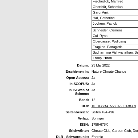
Fischedick, Manfred
Oberthür, Sebastian
Garg, Amit
Hall, Catherine
Jochem, Patrick
Schneider, Clemens
Cui, Ryna
Obergassel, Wolfgang
Fragkos, Panagiotis
Sudharmma Vishwanathan, Sa
Trollip, Hilton
Datum:
23 Mai 2022
Erschienen in:
Nature Climate Change
Open Access:
Ja
In SCOPUS:
Ja
In ISI Web of
Ja
Science:
Band:
12
DOI:
10.1038/s41558-022-01383-9
Seitenbereich:
Seiten 494-496
Verlag:
Springer
ISSN:
1758-678X
Stichwörter:
Climate Club, Carbon Club, Dec
DLR - Schwerpunkt:
Energie