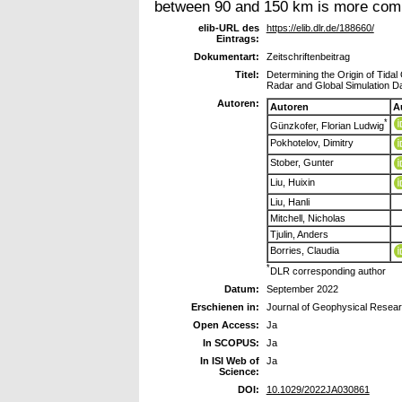
between 90 and 150 km is more compl
elib-URL des
https://elib.dlr.de/188660/
Eintrags:
Dokumentart:
Zeitschriftenbeitrag
Titel:
Determining the Origin of Tidal
Radar and Global Simulation D
Autoren:
Autoren
A
*
Günzkofer, Florian Ludwig
Pokhotelov, Dimitry
Stober, Gunter
Liu, Huixin
Liu, Hanli
Mitchell, Nicholas
Tjulin, Anders
Borries, Claudia
*
DLR corresponding author
Datum:
September 2022
Erschienen in:
Journal of Geophysical Resea
Open Access:
Ja
In SCOPUS:
Ja
In ISI Web of
Ja
Science:
DOI:
10.1029/2022JA030861