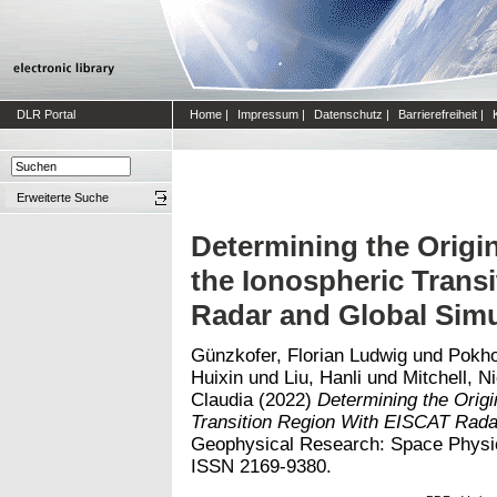
DLR Portal
Home
|
Impressum
|
Datenschutz
|
Barrierefreiheit
|
Erweiterte Suche
Determining the Origin 
the Ionospheric Trans
Radar and Global Simu
Günzkofer, Florian Ludwig
und
Pokho
Huixin
und
Liu, Hanli
und
Mitchell, N
Claudia
(2022)
Determining the Origin
Transition Region With EISCAT Radar
Geophysical Research: Space Physic
ISSN 2169-9380.