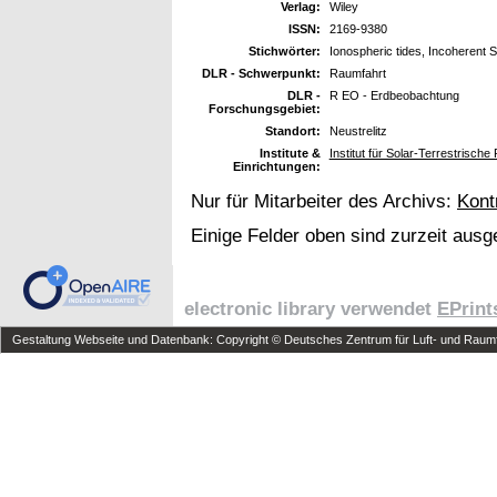
Verlag:
Wiley
ISSN:
2169-9380
Stichwörter:
Ionospheric tides, Incoherent
DLR - Schwerpunkt:
Raumfahrt
DLR -
R EO - Erdbeobachtung
Forschungsgebiet:
Standort:
Neustrelitz
Institute &
Institut für Solar-Terrestrisc
Einrichtungen:
Nur für Mitarbeiter des Archivs:
Kont
Einige Felder oben sind zurzeit ausg
electronic library verwendet
EPrint
Gestaltung Webseite und Datenbank: Copyright © Deutsches Zentrum für Luft- und Raumfa