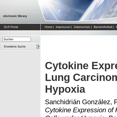
DLR Portal
Home
|
Impressum
|
Datenschutz
|
Barrierefreiheit
|
Erweiterte Suche
Cytokine Expr
Lung Carcinom
Hypoxia
Sanchidrián González, 
Cytokine Expression o