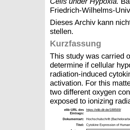
Cells under Hypoxia.
Bac
Friedrich-Wilhelms-Univ
Dieses Archiv kann nicht
stellen.
Kurzfassung
This study was carried ou
determine if cellular hy
radiation-induced cytok
activation. For this matt
two different oxygen con
exposed to ionizing radia
elib-URL des
https://elib.dlr.de/188569/
Eintrags:
Dokumentart:
Hochschulschrift (Bachelorarbe
Titel:
Cytokine Expression of Human