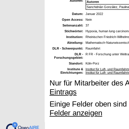
Autoren:
Autoren
Sanchidrián González, Pauli
Datum:
Januar 2022
Open Access:
Nein
Seitenanzahl:
37
Stichwörter:
Hypoxia, human lung carcinoma
Institution:
Rheinischen Friedrich-Wilhelms
Abteilung:
Mathematisch-Naturwissentscha
DLR - Schwerpunkt:
Raumfahrt
DLR -
R FR - Forschung unter Welt
Forschungsgebiet:
Standort:
Köln-Porz
Institute &
Institut für Luft- und Raumfahrt
Einrichtungen:
Institut für Luft- und Raumfahrt
Nur für Mitarbeiter des 
Eintrags
Einige Felder oben sind
Felder anzeigen