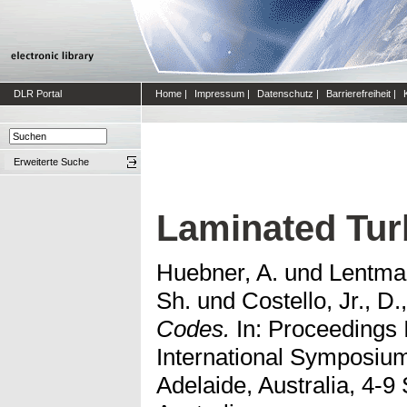
DLR Portal
Home
|
Impressum
|
Datenschutz
|
Barrierefreiheit
|
Erweiterte Suche
Laminated Tu
Huebner, A.
und
Lentmai
Sh.
und
Costello, Jr., D.
Codes.
In: Proceedings 
International Symposium
Adelaide, Australia, 4-9