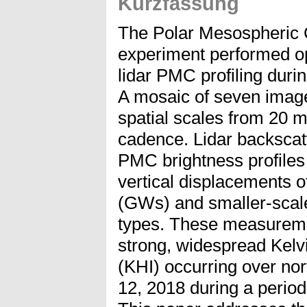
Kurzfassung
The Polar Mesospheric
experiment performed op
lidar PMC profiling durin
A mosaic of seven imager
spatial scales from 20 m
cadence. Lidar backsca
PMC brightness profiles 
vertical displacements o
(GWs) and smaller-scale 
types. These measuremen
strong, widespread Kelvi
(KHI) occurring over no
12, 2018 during a period 