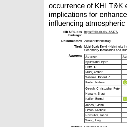
occurrence of KHI T&K 
implications for enhanc
influencing atmospheric s
elib-URL des
https://elib.dlr.de/188376/
Eintrags:
Dokumentart:
Zeitschriftenbeitrag
Titel:
Multi-Scale Kelvin-Helmholtz I
Secondary Instabilities and Bill
Autoren:
Autoren
Au
Kjellstrand, Bjorn
Fritts, D.
Miller, Amber
Williams, Bifford P.
Kaifler, Natalie
Geach, Christopher Peter
Hanany, Shaul
Kaifler, Bernd
Jones, Glenn
Limon, Michele
Reimuller, Jason
Wang, Ling
Datum:
September 2022