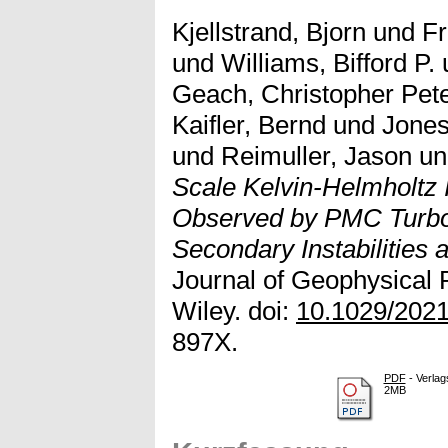
Kjellstrand, Bjorn
und
Fr
und
Williams, Bifford P.
Geach, Christopher Pet
Kaifler, Bernd
und
Jones
und
Reimuller, Jason
u
Scale Kelvin-Helmholtz 
Observed by PMC Turbo 
Secondary Instabilities a
Journal of Geophysical
Wiley. doi:
10.1029/202
897X.
PDF
- Verlag
2MB