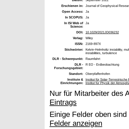
Erschienen in:
Journal of Geophysical Resea
Open Access:
Ja
In SCOPUS:
Ja
In ISI Web of
Ja
Science:
DOI:
10.1029/2021JD036232
Verlag:
Wiley
ISSN:
2169-897X
Stichwörter:
Kelvin-Helmholtz instability, m
instabilities, turbulence
DLR - Schwerpunkt:
Raumfahrt
DLR -
R EO - Erdbeobachtung
Forschungsgebiet:
Standort:
Oberpfaffenhofen
Institute &
Institut für Solar-Terrestrisc
Einrichtungen:
Institut für Physik der Atmosph
Nur für Mitarbeiter des 
Eintrags
Einige Felder oben sind
Felder anzeigen