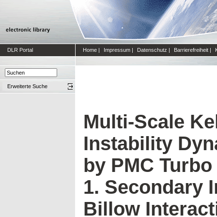
DLR Portal
Home
|
Impressum
|
Datenschutz
|
Barrierefreiheit
|
Erweiterte Suche
Multi-Scale Ke
Instability D
by PMC Turbo 
1. Secondary I
Billow Interac