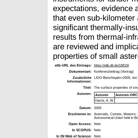
expectations, evidence 
that even sub-kilometer 
significant thermally-ins
results from thermal-inf
are reviewed and implica
properties of small aste
elib-URL des Eintrags:
https://elib.dlr.de/18819/
Dokumentart:
Konferenzbeitrag (Vortrag)
Zusätzliche
LIDO-Berichtsjahr=2005, do
Informationen:
Titel:
The surface properties of sma
Autoren:
Autoren
Autoren-ORC
Harris, A. W.
Datum:
2005
Erschienen in:
Asteroids, Comets, Meteors: 
Astronomical Union held in Bú
Open Access:
Nein
In SCOPUS:
Nein
In ISI Web of Science:
Nein