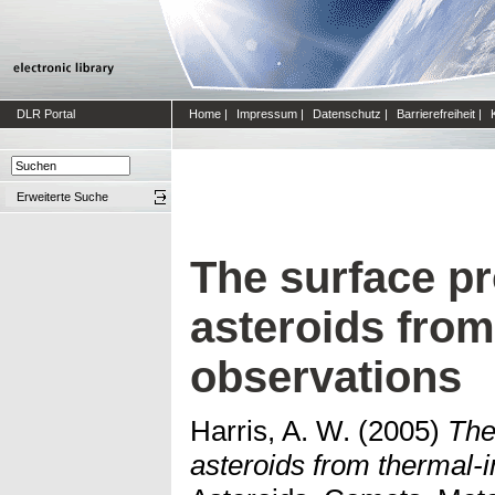
DLR Portal
Home
|
Impressum
|
Datenschutz
|
Barrierefreiheit
|
Erweiterte Suche
The surface pr
asteroids from
observations
Harris, A. W.
(2005)
The
asteroids from thermal-i