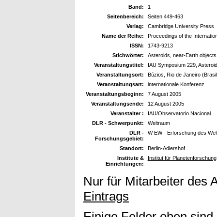
Band:
1
Seitenbereich:
Seiten 449-463
Verlag:
Cambridge University Press
Name der Reihe:
Proceedings of the Internatio
ISSN:
1743-9213
Stichwörter:
Asteroids, near-Earth objects
Veranstaltungstitel:
IAU Symposium 229, Asteroi
Veranstaltungsort:
Búzios, Rio de Janeiro (Brasil
Veranstaltungsart:
internationale Konferenz
Veranstaltungsbeginn:
7 August 2005
Veranstaltungsende:
12 August 2005
Veranstalter :
IAU/Observatorio Nacional
DLR - Schwerpunkt:
Weltraum
DLR -
W EW - Erforschung des Wel
Forschungsgebiet:
Standort:
Berlin-Adlershof
Institute &
Institut für Planetenforschung
Einrichtungen:
Nur für Mitarbeiter des 
Eintrags
Einige Felder oben sind