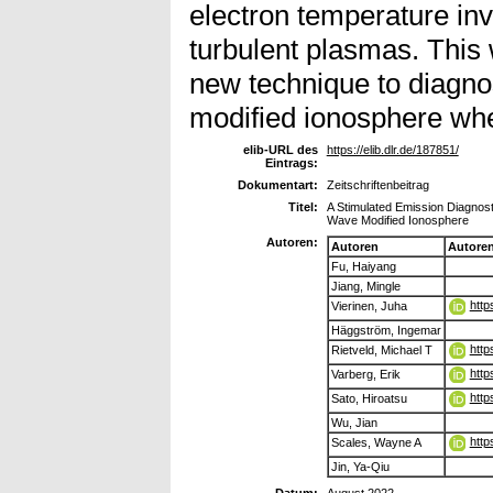
electron temperature inv
turbulent plasmas. This 
new technique to diagno
modified ionosphere whe
elib-URL des
https://elib.dlr.de/187851/
Eintrags:
Dokumentart:
Zeitschriftenbeitrag
Titel:
A Stimulated Emission Diagnost
Wave Modified Ionosphere
Autoren:
Autoren
Autore
Fu, Haiyang
Jiang, Mingle
http
Vierinen, Juha
Häggström, Ingemar
http
Rietveld, Michael T
http
Varberg, Erik
http
Sato, Hiroatsu
Wu, Jian
http
Scales, Wayne A
Jin, Ya‐Qiu