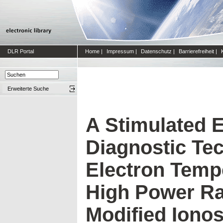
DLR Portal
Home
|
Impressum
|
Datenschutz
|
Barrierefreiheit
|
Erweiterte Suche
A Stimulated 
Diagnostic Tec
Electron Tempe
High Power R
Modified Iono