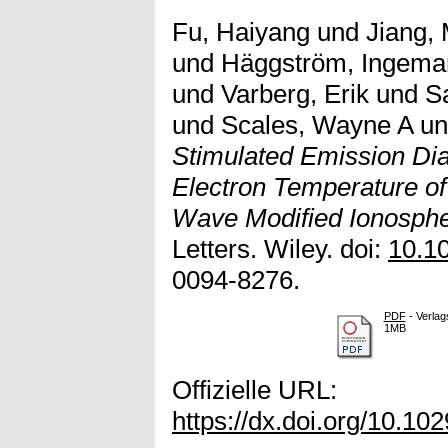
Fu, Haiyang
und
Jiang, 
und
Häggström, Ingema
und
Varberg, Erik
und
S
und
Scales, Wayne A
u
Stimulated Emission Dia
Electron Temperature o
Wave Modified Ionosphe
Letters. Wiley. doi:
10.1
0094-8276.
PDF
- Verlag
1MB
Offizielle URL:
https://dx.doi.org/10.1