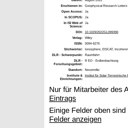
Datum:
August 2022
Erschienen in:
Geophysical Research Letters
Open Access:
Ja
In SCOPUS:
Ja
In ISI Web of
Ja
Science:
DOI:
10.1029/2022GL099390
Verlag:
Wiley
ISSN:
0094-8276
Stichwörter:
Ionosphere, EISCAT, Incohere
DLR - Schwerpunkt:
Raumfahrt
DLR -
R EO - Erdbeobachtung
Forschungsgebiet:
Standort:
Neustrelitz
Institute &
Institut für Solar-Terrestrisc
Einrichtungen:
Nur für Mitarbeiter des 
Eintrags
Einige Felder oben sind
Felder anzeigen