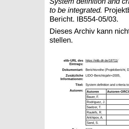
System definition and cr
to be integrated.
Projekt
Bericht. IB554-05/03.
Dieses Archiv kann nicht
stellen.
elib-URL des
https://elib.dlr.de/18711/
Eintrags:
Dokumentart:
Berichtsreihe (Projektbericht, 
Zusätzliche
LIDO-Berichtsjahr=2005,
Informationen:
Titel:
System definition and criteria 
Autoren:
Autoren
Autoren-ORCI
Bauer, F.
Rodriguez, J.
Saelzer, T.
Raulefs, R.
Arkhipov, A.
Sand, S.