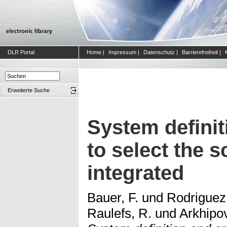
DLR Portal
Home
|
Impressum
|
Datenschutz
|
Barrierefreiheit
|
Erweiterte Suche
System definit
to select the 
integrated
Bauer, F.
und
Rodriguez,
Raulefs, R.
und
Arkhipov