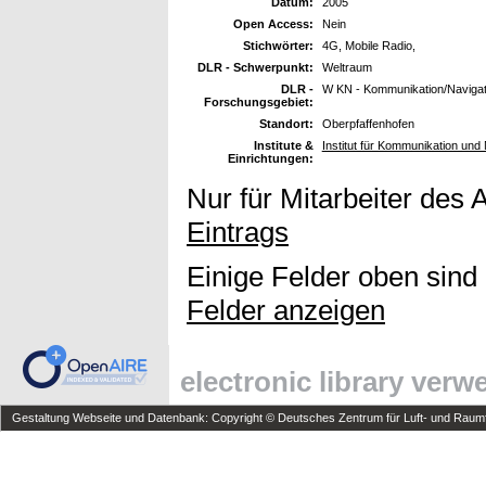
Datum:
2005
Open Access:
Nein
Stichwörter:
4G, Mobile Radio,
DLR - Schwerpunkt:
Weltraum
DLR -
W KN - Kommunikation/Navigat
Forschungsgebiet:
Standort:
Oberpfaffenhofen
Institute &
Institut für Kommunikation und 
Einrichtungen:
Nur für Mitarbeiter des 
Eintrags
Einige Felder oben sind
Felder anzeigen
electronic library ver
Gestaltung Webseite und Datenbank: Copyright © Deutsches Zentrum für Luft- und Raumfa