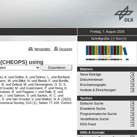
Freitag, 7. August 2026
Schriftgröße:
[-]
Text
[+]
Versenden
Drucken
te (CHEOPS) using
Blättern
Neue Einträge
en, A.
und
Deline, A.
und
Delrez, L.
und
Bonfanti,
Dokumentenart
enz, W.
und
Billot, N.
und
Biondi, F.
und
Bonfils,
 B.
und
Deleuil, M.
und
Demangeon, O. D. S.
Erscheinungsjahr
d
Guedel, M.
und
Gutermann, P.
und
Heng, K.
Institute & Einrichtungen
nsamer, R.
und
Pagano, I.
und
Palle, E.
und
s, I.
und
Salmon, S.
und
Santos, N. C.
und
Suchen
, S.
und
Van Grootel, V.
und
Walton, N. A.
(2022)
onomical Society, 514 (1), Seiten 77-104. Oxford
Einfache Suche
Erweiterte Suche
Programmatische Suche
Vordefinierte Suche
RSS-Feed
Hilfe & Kontakt