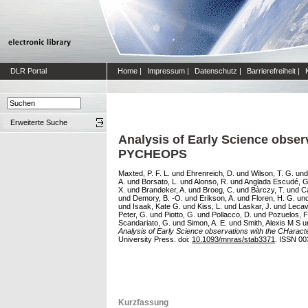
DLR Portal
Home
|
Impressum
|
Datenschutz
|
Barrierefreiheit
|
Erweiterte Suche
Analysis of Early Science obser
PYCHEOPS
Maxted, P. F. L.
und
Ehrenreich, D.
und
Wilson, T. G.
un
A.
und
Borsato, L.
und
Alonso, R.
und
Anglada Escudé, G
X.
und
Brandeker, A.
und
Broeg, C.
und
Bàrczy, T.
und
Ca
und
Demory, B. -O.
und
Erikson, A.
und
Floren, H. G.
un
und
Isaak, Kate G.
und
Kiss, L.
und
Laskar, J.
und
Lecav
Peter, G.
und
Piotto, G.
und
Pollacco, D.
und
Pozuelos, F
Scandariato, G.
und
Simon, A. E.
und
Smith, Alexis M S
u
Analysis of Early Science observations with the CHara
University Press. doi:
10.1093/mnras/stab3371
. ISSN 00
Kurzfassung