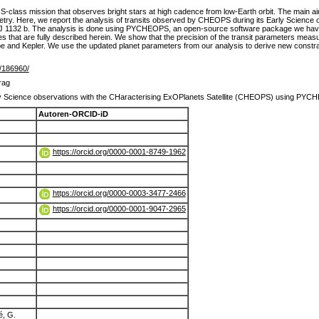
class mission that observes bright stars at high cadence from low-Earth orbit. The main aim
ometry. Here, we report the analysis of transits observed by CHEOPS during its Early Scienc
 1132 b. The analysis is done using PYCHEOPS, an open-source software package we have d
es that are fully described herein. We show that the precision of the transit parameters me
and Kepler. We use the updated planet parameters from our analysis to derive new constraint
de/186960/
rag
ly Science observations with the CHaracterising ExOPlanets Satellite (CHEOPS) using PY
Autoren-ORCID-iD
https://orcid.org/0000-0001-8749-1962
https://orcid.org/0000-0003-3477-2466
https://orcid.org/0000-0001-9047-2965
é, G.