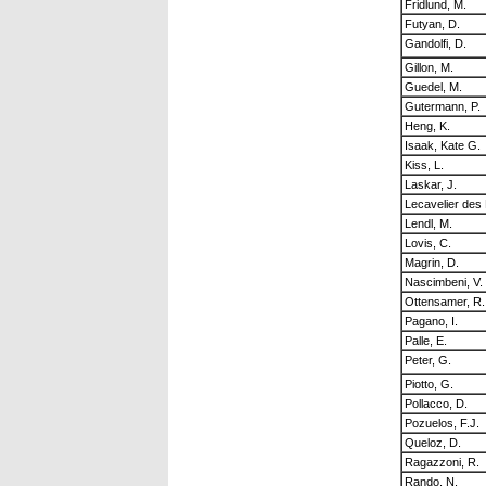
Fridlund, M.
Futyan, D.
Gandolfi, D.
Gillon, M.
Guedel, M.
Gutermann, P.
Heng, K.
Isaak, Kate G.
Kiss, L.
Laskar, J.
Lecavelier des 
Lendl, M.
Lovis, C.
Magrin, D.
Nascimbeni, V.
Ottensamer, R.
Pagano, I.
Palle, E.
Peter, G.
Piotto, G.
Pollacco, D.
Pozuelos, F.J.
Queloz, D.
Ragazzoni, R.
Rando, N.