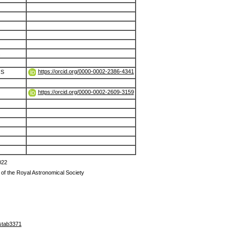
.
https://orcid.org/0000-0002-2386-4341
 S
https://orcid.org/0000-0002-2609-3159
022
 of the Royal Astronomical Society
stab3371