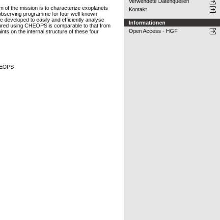
Verwendete Datenquellen
 of the mission is to characterize exoplanets
Kontakt
e observing programme for four well-known
eveloped to easily and efficiently analyse
Informationen
asured using CHEOPS is comparable to that from
Open Access - HGF
s on the internal structure of these four
CHEOPS