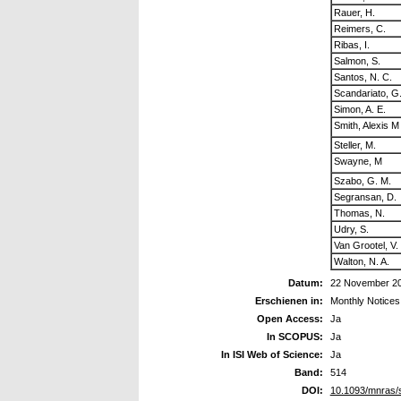
Rauer, H.
Reimers, C.
Ribas, I.
Salmon, S.
Santos, N. C.
Scandariato, G
Simon, A. E.
Smith, Alexis M
Steller, M.
Swayne, M
Szabo, G. M.
Segransan, D.
Thomas, N.
Udry, S.
Van Grootel, V.
Walton, N. A.
Datum:
22 November 2
Erschienen in:
Monthly Notices
Open Access:
Ja
In SCOPUS:
Ja
In ISI Web of Science:
Ja
Band:
514
DOI:
10.1093/mnras/