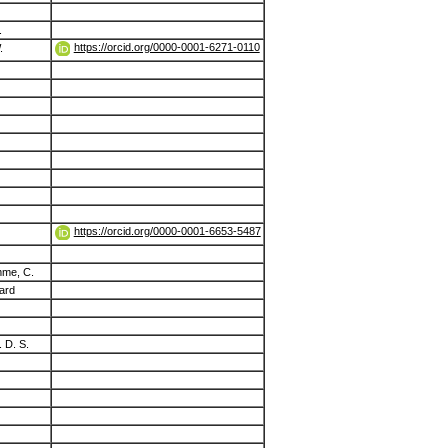
.
https://orcid.org/0000-0001-6271-0110
.
https://orcid.org/0000-0001-6653-5487
mme, C.
ard
 D. S.