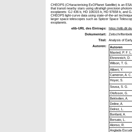
CHEOPS (CHaracterising ExOPlanet Satellite) is an ESA S-
that transit nearby stars using ultrahigh precision phot
exoplanets: GJ 436 b, HD 106315 b, HD 97658 b, and GJ
CHEOPS light-curve data using state-of-the-art techniqu
larger space telescopes such as Spitzer Space Telescope 
exoplanets.
elib-URL des Eintrags:
https://elib.dlr.
Dokumentart:
Zeitschriftenbeit
Titel:
Analysis of Ear
Autoren:
Autoren
Maxted, P. F. L.
Ehrenreich, D.
Wilson, T. G.
Alibert, Y.
Cameron, A. C.
Hoyer, S.
Sousa, S. G.
Olofsson, G.
Bekkelien, A.
Deline, A.
Delrez, L.
Bonfanti, A.
Borsato, L.
Alonso, R.
Anglada Escud