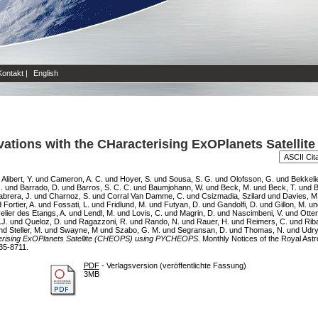
Kontakt
|
English
vations with the CHaracterising ExOPlanets Satelli
d
Alibert, Y.
und
Cameron, A. C.
und
Hoyer, S.
und
Sousa, S. G.
und
Olofsson, G.
und
Bekkeli
.
und
Barrado, D.
und
Barros, S. C. C.
und
Baumjohann, W.
und
Beck, M.
und
Beck, T.
und
B
brera, J.
und
Charnoz, S.
und
Corral Van Damme, C.
und
Csizmadia, Szilard
und
Davies, M.
d
Fortier, A.
und
Fossati, L.
und
Fridlund, M.
und
Futyan, D.
und
Gandolfi, D.
und
Gillon, M.
un
elier des Etangs, A.
und
Lendl, M.
und
Lovis, C.
und
Magrin, D.
und
Nascimbeni, V.
und
Otte
.J.
und
Queloz, D.
und
Ragazzoni, R.
und
Rando, N.
und
Rauer, H.
und
Reimers, C.
und
Riba
nd
Steller, M.
und
Swayne, M
und
Szabo, G. M.
und
Segransan, D.
und
Thomas, N.
und
Udry
cterising ExOPlanets Satellite (CHEOPS) using PYCHEOPS.
Monthly Notices of the Royal Astr
35-8711.
PDF
- Verlagsversion (veröffentlichte Fassung)
3MB