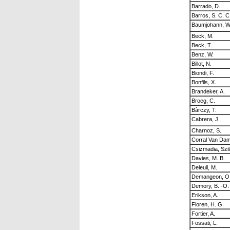
Barrado, D.
Barros, S. C. C
Baumjohann, W
Beck, M.
Beck, T.
Benz, W.
Billot, N.
Biondi, F.
Bonfils, X.
Brandeker, A.
Broeg, C.
Bàrczy, T.
Cabrera, J.
Charnoz, S.
Corral Van Da
Csizmadia, Szil
Davies, M. B.
Deleuil, M.
Demangeon, O.
Demory, B. -O.
Erikson, A.
Floren, H. G.
Fortier, A.
Fossati, L.